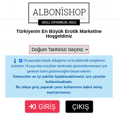
(0)
Türkiyenin En Büyük Erotik Marketine
Hoşgeldiniz
Anasayfa
Aksesuar&aparatlar
Lovense Bluetooth Adaptör-
Lovense Bluetooth Adaptör-Pc Bağlantı Adaptörü
18 yaşından büyük olduğumu ve bu bölümde sergilenen
ürünlerin 18 yaşından küçükler tarafından görüntülenmemesi için
gereken özeni göstereceğimi beyan ederim.
Sitemizden en iyi şekilde faydalanabilmeniz için çerezler
kullanılmaktadır.
Bu siteye giriş yaparak çerez kullanımını kabul etmiş
sayılıyorsunuz.
GİRİŞ
ÇIKIŞ