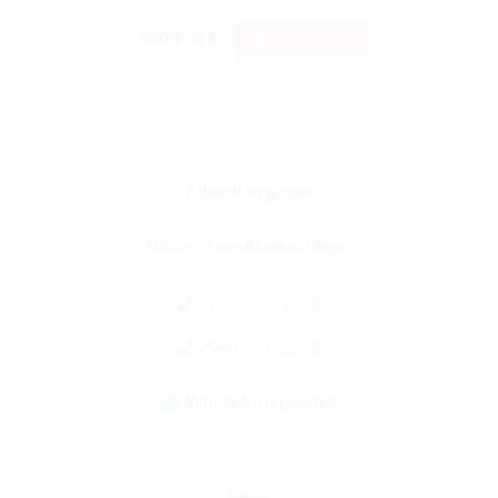
2.879.00
SEPETE EKLE
Albonishop.com
Müşteri Temsilcimize Ulaşın
0212 211 00 28
0546 211 00 28
WhatsApp Destek
ADRES: