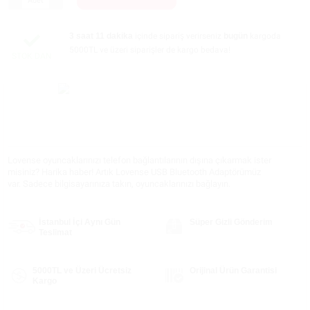
Adet
3 saat 11 dakika
içinde sipariş verirseniz
bugün
kargoda
5000TL ve üzeri siparişler de kargo bedava!
STOK DAN
Lovense oyuncaklarınızı telefon bağlantılarının dışına çıkarmak ister
misiniz? Harika haber! Artık Lovense USB Bluetooth Adaptörümüz
var. Sadece bilgisayarınıza takın, oyuncaklarınızı bağlayın.
İstanbul İçi Aynı Gün
Süper Gizli Gönderim
Teslimat
5000TL ve Üzeri Ücretsiz
Orijinal Ürün Garantisi
Kargo