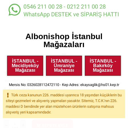
0546 211 00 28 - 0212 211 00 28
WhatsApp DESTEK ve SİPARİŞ HATTI
Albonishop İstanbul
Mağazaları
İSTANBUL -
İSTANBUL -
İSTANBUL -
Ürün Kodu:
VR26376
Mecidiyeköy
Ümraniye
Bakırköy
Mağazası
Mağazası
Mağazası
Yorumlar (1)
Yorum Yap
Mersis No: 0326028112472110 - Kep Adres:
ekaysaglik@hs01.kep.tr
1.519.00
KDV
Dahil
Türk ceza kanunun 226. maddesi uyarınca 18 yaşından küçüklerin bu
siteyi gezmeleri ve alışveriş yapmaları yasaktır. Sitemiz, T.C.K.'nın 226.
maddesi D bendinde yer alan müstehcen ürünlerin satışına mahsus
Havale ile %5
İndirimli Fiyat: 1.443.05
alışveriş yeri kapsamındadır.
SEPETE EKLE