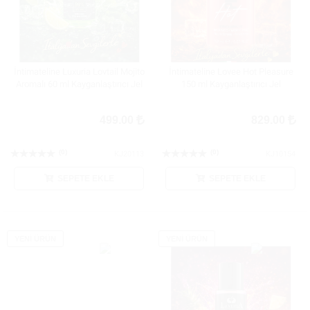
İntimateline Luxuria Lovtail Mojito
İntimateline Lovee Hot Pleasure
Aromalı 60 ml Kayganlaştırıcı Jel
150 ml Kayganlaştırıcı Jel
499.00
829.00
(0)
(0)
KJ20113
KJ10154
SEPETE EKLE
SEPETE EKLE
YENİ ÜRÜN
YENİ ÜRÜN