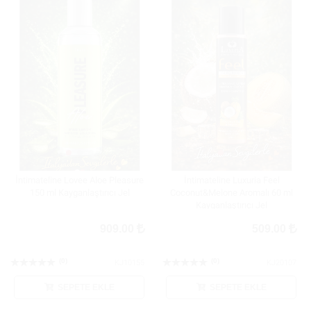
İntimateline Lovee Aloe Pleasure
İntimateline Luxuria Feel
150 ml Kayganlaştırıcı Jel
Coconut&Melone Aromalı 60 ml
Kayganlaştırıcı Jel
909.00
509.00
(0)
(0)
KJ10155
KJ20107
SEPETE EKLE
SEPETE EKLE