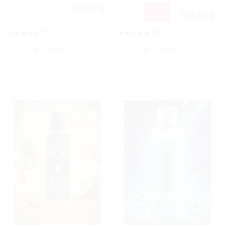
%16
829
499.00
699.00
İNDİRİM
(0)
(0)
KJ20115
KJ10152
SEPETE EKLE
SEPETE EKLE
YENİ ÜRÜN
YENİ ÜRÜN