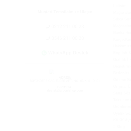
İletişim
Müşteri Temsilcimize Ulaşın
Mağazala
Sıkça Sor
0212 211 00 28
Mağazalar
Banka He
0546 211 00 28
Kargo,Kur
Hakkımız
WhatsApp Destek
English 
Gizlilik İ
Değiştirm
Bedenler
ADRES:
Ödeme Se
BÜYÜKDERE CAD. EJDER APT. NO: 63 K: 01 D: 01
Orijinal Ü
E-POSTA:
destek@albonishop.com
Satış Söz
Taksit ve
Ürünlerin
Üyelik Sö
KVKK Ayd
Blog