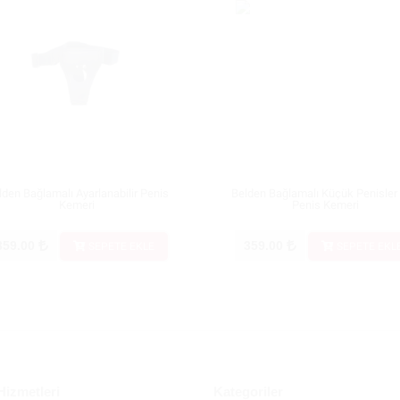
lden Bağlamalı Ayarlanabilir Penis
Belden Bağlamalı Küçük Penisler 
Kemeri
Penis Kemeri
359.00
359.00
SEPETE EKLE
SEPETE EKL
Hizmetleri
Kategoriler