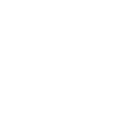
Lelo
We-Vibe
Womanizer
Lovense
Pipedream
Doxy
Satisfyer
S-HANDE
Fleshlight
Leten
Magic Motion
intimateline
Bathmate
Autoblow
Screaming
mystim
LoveToy
Fifty Shades Of Grey
Fun Factory