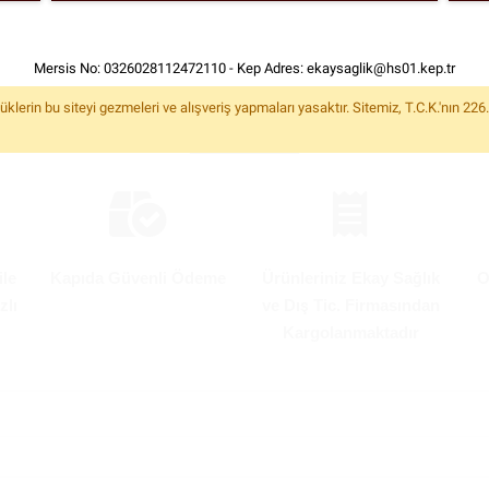
Mersis No: 0326028112472110 - Kep Adres:
ekaysaglik@hs01.kep.tr
rin bu siteyi gezmeleri ve alışveriş yapmaları yasaktır. Sitemiz, T.C.K.'nın 22
Albonishop Avantajları
ile
Kapıda Güvenli Ödeme
Ürünleriniz Ekay Sağlık
O
zlı
ve Dış Tic. Firmasından
Kargolanmaktadır