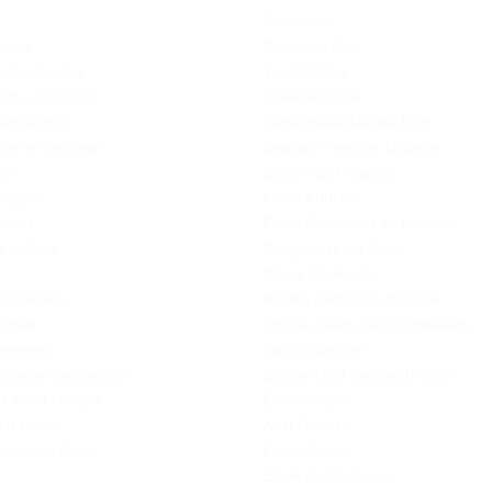
Vibratörler
rımız
Kadınlara Özel
ulan Sorular
Yeni Ürünler
ımız / İletişim
Erkeklere Özel
saplarımız
Penis Halkasi&cock Ring
ye ve Teslimat
Realistik Penisler Dildolar
da
Çılgın Yaz Fırsatları
Support
Penis Kılıfları
lkemiz
Penis Pompaları Ve Kremler
e ve İade
Kayganlaştırıcı Jeller
Şişme Mankenler
çenekleri
Belden Bağlamalı Penisler
rünler
En Çok Satan Sex Oyuncakları
leşmesi
Vajina Çeşitleri
 Ödeme Seçenekleri
Çiftlere Özel Tavsiye Ürünler
iz Nasıl Geliyor
Erotik Giyim
zleşmesi
Anal Ürünler
ınlatma Metni
Fetish&bdsm
Erkek Erotik Giyim