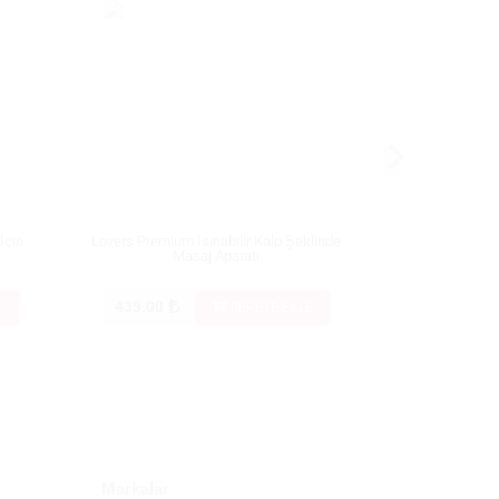
İçin
Lovers Premium Isınabilir Kalp Şeklinde
Lovense Blueto
Masaj Aparatı
439.00
1.519.00
E
SEPETE EKLE
Markalar