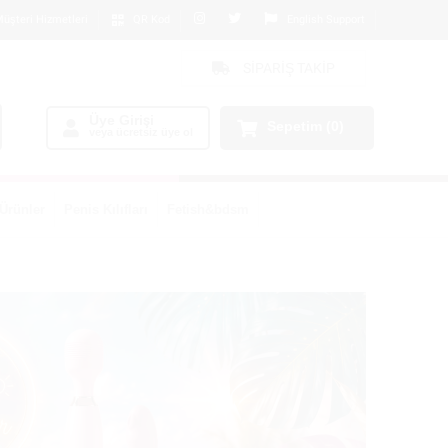
üşteri Hizmetleri
QR Kod
English Support
SİPARİŞ TAKİP
Üye Girişi
Sepetim
(0)
veya ücretsiz üye ol
Ürünler
Penis Kılıfları
Fetish&bdsm