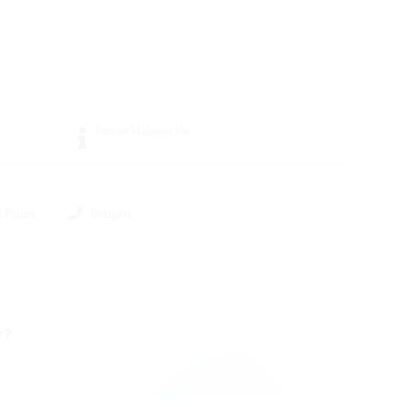
İnternet Mağazası
Var
e Puan
İletişim
r?