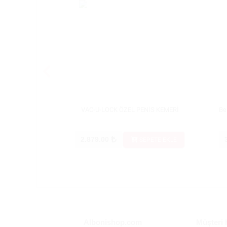
VAC-U-LOCK ÖZEL PENİS KEMERİ
Be
2.879.00
SEPETE EKLE
Albonishop.com
Müşteri 