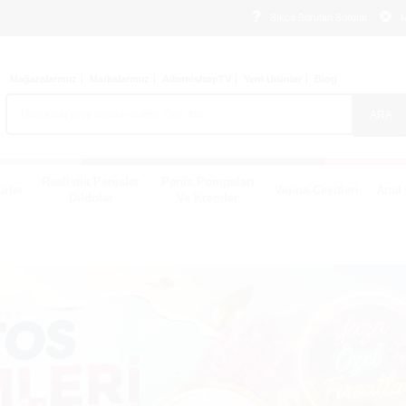
Sıkça Sorulan Sorular
M
Mağazalarımız
Markalarımız
AlbonishopTV
Yeni Ürünler
Blog
ARA
Realistik Penisler
Penis Pompaları
örler
Vajina Çeşitleri
Anal 
Dildolar
Ve Kremler