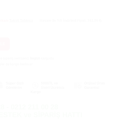
İmkanı
Taksit Tablosu
Havale ile %5
İndirimli Fiyat: 341.05
KLE
de sipariş verirseniz
bugün
kargoda
şler de kargo bedava!
Süper Gizli
5000TL ve
Orijinal Ürün
Gönderim
Üzeri Ücretsiz
Garantisi
Kargo
8 - 0212 211 00 28
ESTEK ve SİPARİŞ HATTI