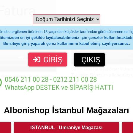
mde sergilenen ürünlerin 18 yaşından küçükler tarafından görüntülenmemesi iç
Sitemizden en iyi şekilde faydalanabilmeniz için çerezler kullanılmaktadır
Bu siteye giriş yaparak çerez kullanımını kabul etmiş sayılıyorsunuz.
GİRİŞ
ÇIKIŞ
Sizlere Özel Hazırladığımız Video
Takıldığını Görebilir ve Rahatlıkla 
ığımız videoyu izleyebilirsiniz
0546 211 00 28 - 0212 211 00 28
WhatsApp DESTEK ve SİPARİŞ HATTI
Albonishop İstanbul Mağazaları
İSTANBUL - Ümraniye Mağazası
mek için ilgili kategorilere bakın.