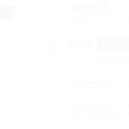
359.00
KDV
Dahil
Tüm Kartlara 12 Aya Varan Taksit 
SEPETE E
Adet
8 saat 51 dakika
için
5000TL ve üzeri sipari
STOK DAN
İstanbul İçi Aynı
Gün Teslimat
0546 211 00 2
WhatsApp D