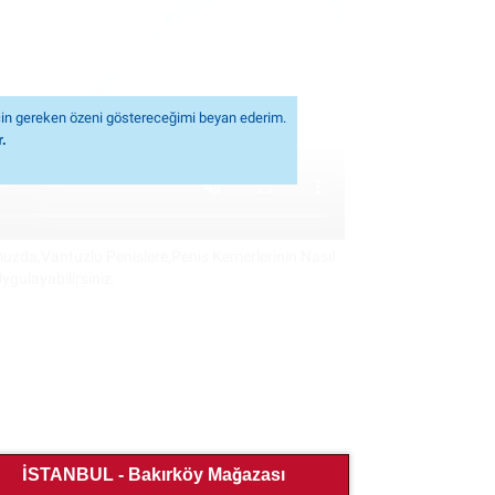
in gereken özeni göstereceğimi beyan ederim.
.
muzda,Vantuzlu Penislere,Penis Kemerlerinin Nasıl
Uygulayabilirsiniz.
İSTANBUL - Bakırköy Mağazası