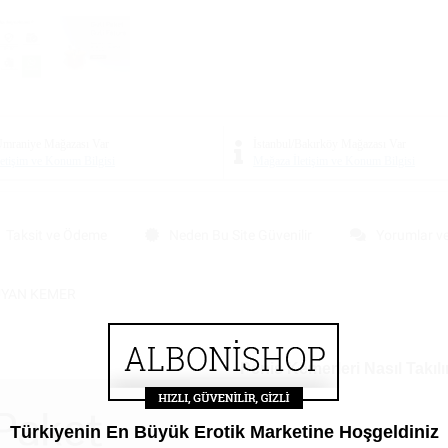
/Ümraniye Mağazası
Var
İstanbul/Bakırköy Mağazası
Var
etişim ve Konum Bilgisi
Mağaza İletişim ve Konum Bilgisi
Taksit ve Ödeme
Neden Bu Site Güvenilir
Yorumlar v
UYAN KEMER
Penis Kemerleri Nasıl Takılı
Türkiyenin En Büyük Erotik Marketine Hoşgeldiniz