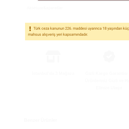
Aksesuar&aparatlar
Türk ceza kanunun 226. maddesi uyarınca 18 yaşından küçükle
mahsus alışveriş yeri kapsamındadır.
İstanbul'da 3 Mağaza
Gizli Kargo Garantisi 
Ürünleriniz Gizli ve Hı
Elinize Ulaşır
Benzer Ürünler