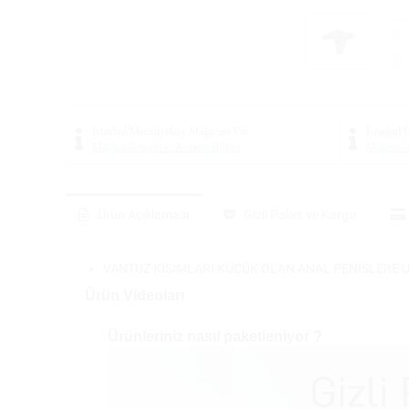
İstanbul/Mecidiyeköy Mağazası
Var
İstanbul
Mağaza İletişim ve Konum Bilgisi
Mağaza İl
Ürün Açıklaması
Gizli Paket ve Kargo
VANTUZ KISIMLARI KÜÇÜK OLAN ANAL PENİSLERE 
Ürün Videoları
Ürünleriniz nasıl paketleniyor ?