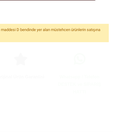
6. maddesi D bendinde yer alan müstehcen ürünlerin satışına
rijinal Ürün Garantisi
Whatsapp / Telefon
DESTEK ve SİPARİŞ
HATTI