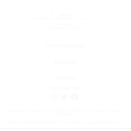
ADRES:
BÜYÜKDERE CAD. EJDER APT. NO: 63 K: 01 D: 01
E-POSTA:
destek@albonishop.com
Müşteri Hizmetleri
Kategoriler
Markalar
Bizi Takip Edin
TÜM HAKLARI SAKLIDIR © 2020 EKAY SAĞLIK DIŞ TİCARET LİMİTED
ŞİRKETİ
Mersis No: 0326028112472110, Kep Adres:
ekaysaglik@hs01.kep.tr