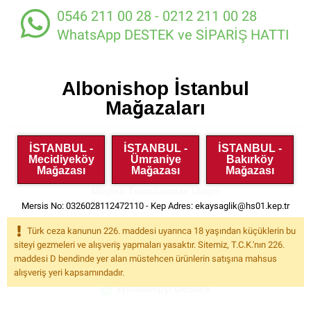
0546 211 00 28 - 0212 211 00 28
WhatsApp DESTEK ve SİPARİŞ HATTI
Albonishop İstanbul
Mağazaları
Devamını Göster
İSTANBUL -
İSTANBUL -
İSTANBUL -
Albonishop.com
Mecidiyeköy
Ümraniye
Bakırköy
Mağazası
Mağazası
Mağazası
Müşteri Temsilcimize Ulaşın
Mersis No: 0326028112472110 - Kep Adres:
ekaysaglik@hs01.kep.tr
0212 211 00 28
Türk ceza kanunun 226. maddesi uyarınca 18 yaşından küçüklerin bu
siteyi gezmeleri ve alışveriş yapmaları yasaktır. Sitemiz, T.C.K.'nın 226.
0546 211 00 28
maddesi D bendinde yer alan müstehcen ürünlerin satışına mahsus
alışveriş yeri kapsamındadır.
WhatsApp Destek