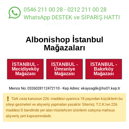
0546 211 00 28 - 0212 211 00 28
Müşteri Temsilcimize Ulaşın
WhatsApp DESTEK ve SİPARİŞ HATTI
0212 211 00 28
0546 211 00 28
Albonishop İstanbul
Mağazaları
WhatsApp Destek
İSTANBUL -
İSTANBUL -
İSTANBUL -
Mecidiyeköy
Ümraniye
Bakırköy
Mağazası
Mağazası
Mağazası
ADRES:
BÜYÜKDERE CAD. EJDER APT. NO: 63 K: 01 D: 01
E-POSTA:
destek@albonishop.com
Mersis No: 0326028112472110 - Kep Adres:
ekaysaglik@hs01.kep.tr
Türk ceza kanunun 226. maddesi uyarınca 18 yaşından küçüklerin bu
Müşteri Hizmetleri
siteyi gezmeleri ve alışveriş yapmaları yasaktır. Sitemiz, T.C.K.'nın 226.
maddesi D bendinde yer alan müstehcen ürünlerin satışına mahsus
alışveriş yeri kapsamındadır.
Kategoriler