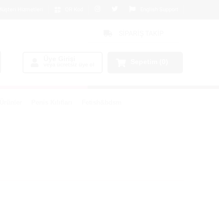
üşteri Hizmetleri
QR Kod
English Support
SİPARİŞ TAKİP
Üye Girişi
Sepetim
(0)
veya ücretsiz üye ol
Ürünler
Penis Kılıfları
Fetish&bdsm