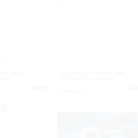
 Delay 48.000
Orjinal Deadly Shark Delay 48000
klarda
15 Ml Özel 3'lü Penis Kremi
399.00
849.
(0)
Lİ