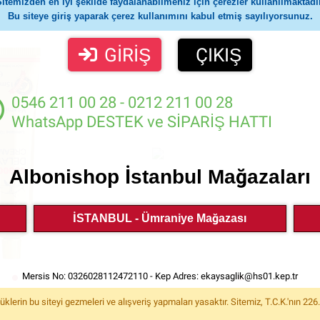
Sitemizden en iyi şekilde faydalanabilmeniz için çerezler kullanılmaktadır
Bu siteye giriş yaparak çerez kullanımını kabul etmiş sayılıyorsunuz.
GİRİŞ
ÇIKIŞ
0546 211 00 28 - 0212 211 00 28
WhatsApp DESTEK ve SİPARİŞ HATTI
Albonishop İstanbul Mağazaları
İSTANBUL - Ümraniye Mağazası
Mersis No: 0326028112472110 - Kep Adres:
ekaysaglik@hs01.kep.tr
rin bu siteyi gezmeleri ve alışveriş yapmaları yasaktır. Sitemiz, T.C.K.'nın 22
rk Delay 48000
Orjinal 2 Li E Vitaminli Delay