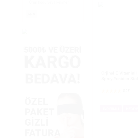
ARA
Orjinal E Vitaminli
Sprey-Yeniden Sto
(103)
İNDİRİMLİ
HEDİYE