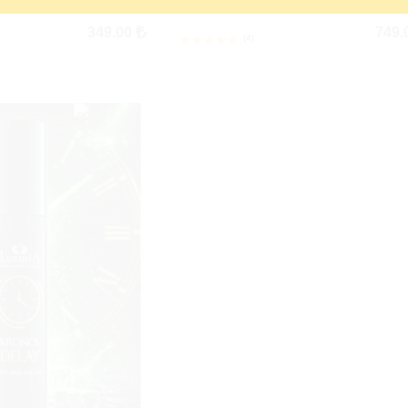
remi
48.000 Sprey
349.00
749.
(4)