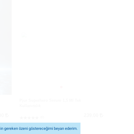
Pjur Superhero Serum 1,5 Ml Tek
Kullanımlık
00
239.00
(0)
in gereken özeni göstereceğimi beyan ederim.