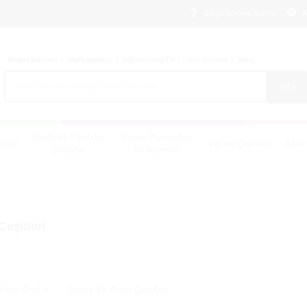
Sıkça Sorulan Sorular
M
Mağazalarımız
Markalarımız
AlbonishopTV
Yeni Ürünler
Blog
ARA
Realistik Penisler
Penis Pompaları
örler
Vajina Çeşitleri
Anal 
Dildolar
Ve Kremler
eşitleri
klere Özel
Sprey Ve Krem Çeşitleri