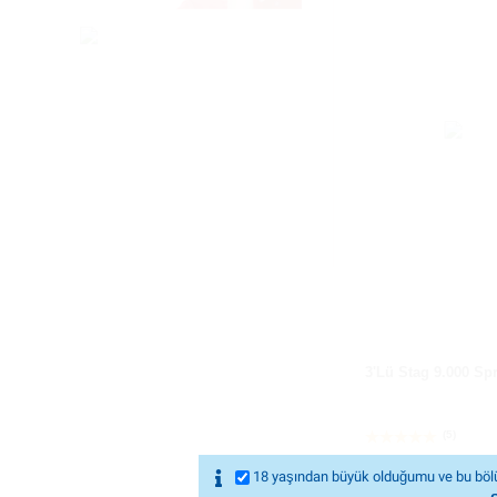
3'Lü Stag 9.000 Sp
(5)
18 yaşından büyük olduğumu ve bu bölü