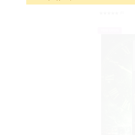
15 Ml Özel Penis K
(0)
YENİ ÜRÜN