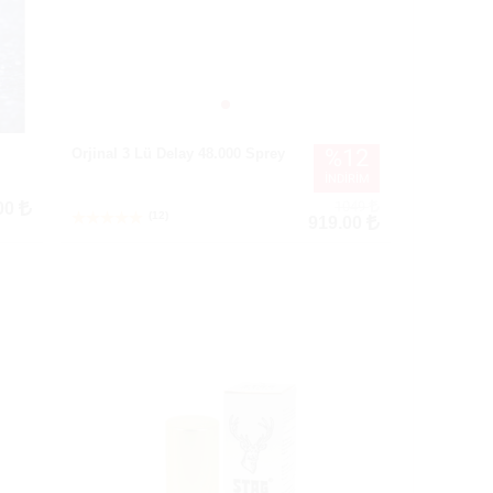
%12
Orjinal 3 Lü Delay 48.000 Sprey
İNDİRİM
1049
00
(12)
919.00