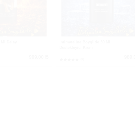
 Ml Delay
İntimateline Boyglide 30 Ml
Destekleyici Krem
909.00
989.
(0)