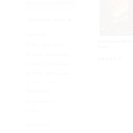
daha kısa süre de ulaşabilirsiniz.
Seçili Filtreleri Temizle
Fiyat Aralığı:
İntimateline R20 20
0TL. - 100TL. Ürünler
(0)
Sprey
100TL. - 200TL. Ürünler
(0)
(0)
200TL. - 300TL. Ürünler
(1)
300TL. - 500TL. Ürünler
(4)
500TL. - 2000TL. Ürünler
(7)
Marka Seçimi:
intimateline
(3)
Pjur
(2)
Kelime İle Ara: