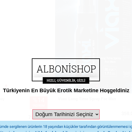
Türkiyenin En Büyük Erotik Marketine Hoşgeldiniz
%14
rey
Viaxi Long Time Spray For Men
İNDİRİM
929
359.
(7)
799.00
mde sergilenen ürünlerin 18 yaşından küçükler tarafından görüntülenmemesi iç