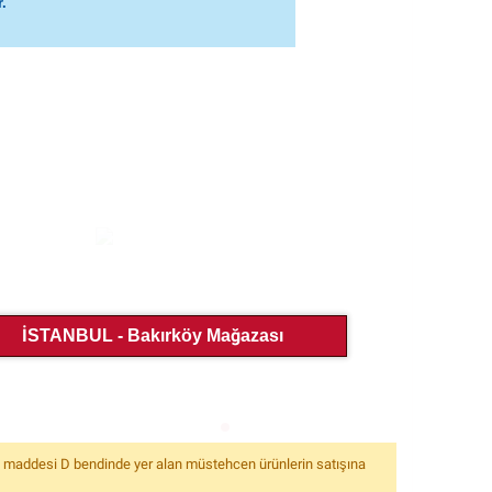
.
İSTANBUL - Bakırköy Mağazası
6. maddesi D bendinde yer alan müstehcen ürünlerin satışına
%19
Superhero Ultimate Performance