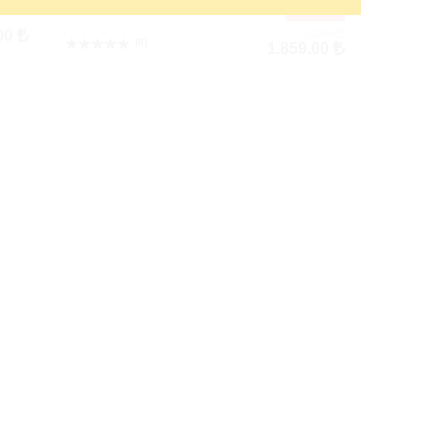
Spray
İNDİRİM
2289
00
(0)
1.859.00