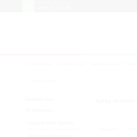
WHATSAPP NUMARAMIZ
0546 211 00 28
Kategoriler
Erkeklere Özel
Kadınlara Özel
Vibrat
Erotik Giyim
Erkeklere Özel
Sprey Ve Krem Ç
Alt Kategoriler
Sprey Ve Krem Çeşitleri
Anasayfa
Erke
Bay Cinsel Sağlık Ürünleri