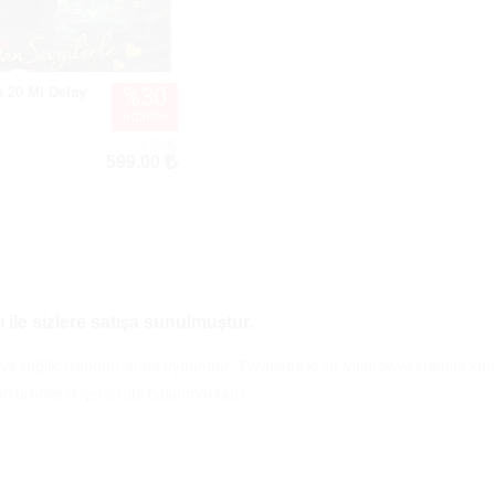
%30
s 20 Ml Delay
İNDİRİM
859
599.00
ı ile sizlere satışa sunulmuştur.
 ve sağlık standartlarına uygundur. Piyasada ki en iyisprey ve kremler kamp
arı ürünlerin içerisinde bulunmaktadır.