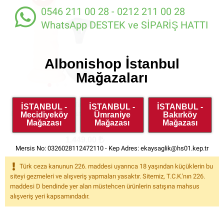
0546 211 00 28 - 0212 211 00 28
WhatsApp DESTEK ve SİPARİŞ HATTI
Albonishop İstanbul
Mağazaları
Dvn 13 Cm 20 Modlu Titreşimli
İSTANBUL -
İSTANBUL -
İSTANBUL -
Belden Bağlamalı Realistik Penis
Mecidiyeköy
Ümraniye
Bakırköy
Mağazası
Mağazası
Mağazası
1.449.00
Mersis No: 0326028112472110 - Kep Adres:
ekaysaglik@hs01.kep.tr
(0)
BP822
Türk ceza kanunun 226. maddesi uyarınca 18 yaşından küçüklerin bu
siteyi gezmeleri ve alışveriş yapmaları yasaktır. Sitemiz, T.C.K.'nın 226.
SEPETE EKLE
maddesi D bendinde yer alan müstehcen ürünlerin satışına mahsus
alışveriş yeri kapsamındadır.