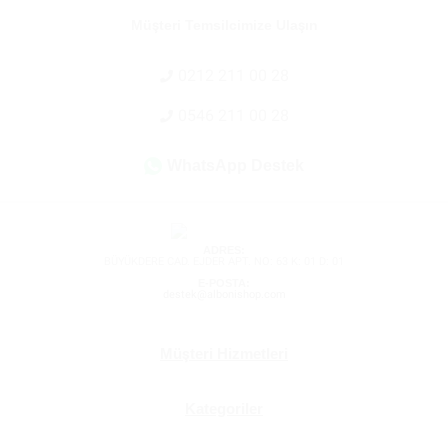
Müşteri Temsilcimize Ulaşın
0212 211 00 28
0546 211 00 28
WhatsApp Destek
ADRES:
BÜYÜKDERE CAD. EJDER APT. NO: 63 K: 01 D: 01
E-POSTA:
destek@albonishop.com
Müşteri Hizmetleri
Kategoriler