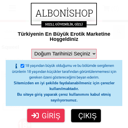
(0)
Türkiyenin En Büyük Erotik Marketine
Hoşgeldiniz
Sqweel
Anasayfa
Markalarimiz
SQWEEL
18 yaşından büyük olduğumu ve bu bölümde sergilenen
ürünlerin 18 yaşından küçükler tarafından görüntülenmemesi için
gereken özeni göstereceğimi beyan ederim.
Sitemizden en iyi şekilde faydalanabilmeniz için çerezler
kullanılmaktadır.
Önceki
1 / 1
Sonraki
Bu siteye giriş yaparak çerez kullanımını kabul etmiş
sayılıyorsunuz.
VIDEOLU
GİRİŞ
ÇIKIŞ