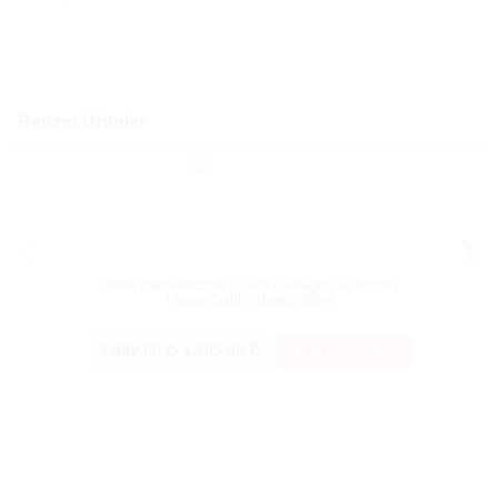
Benzer Ürünler
Leten Yüksek Kalite Silikon G-Bölgesi ve Klitoris
G-Böl
Uyarıcı Şarjlı Vİbratör-Mavi
2.899.00
1.305.00
SEPETE EKLE