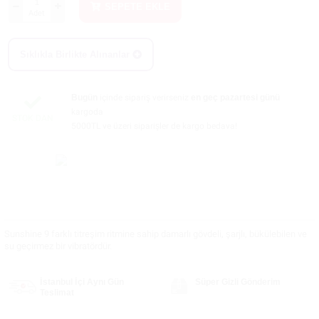
SEPETE EKLE
Adet
Sıklıkla Birlikte Alınanlar
Bugün
içinde sipariş verirseniz
en geç pazartesi günü
kargoda
STOK DAN
5000TL ve üzeri siparişler de kargo bedava!
Sunshine 9 farklı titreşim ritmine sahip damarlı gövdeli, şarjlı, bükülebilen ve
su geçirmez bir vibratördür.
İstanbul İçi Aynı Gün
Süper Gizli Gönderim
Teslimat