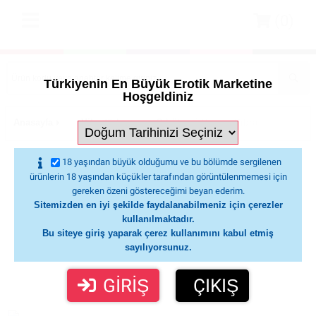
(0)
Türkiyenin En Büyük Erotik Marketine
Hoşgeldiniz
Anasayfa
Vibratörler
G-bölgesi Uyarıcı Vibratörler
S
Sunshine 9 Fonksiyonlu Titreşimli Şarjlı
18 yaşından büyük olduğumu ve bu bölümde sergilenen
Bükülebilir Damarlı Vibratör Dildo
ürünlerin 18 yaşından küçükler tarafından görüntülenmemesi için
gereken özeni göstereceğimi beyan ederim.
Sitemizden en iyi şekilde faydalanabilmeniz için çerezler
kullanılmaktadır.
Bu siteye giriş yaparak çerez kullanımını kabul etmiş
sayılıyorsunuz.
GİRİŞ
ÇIKIŞ