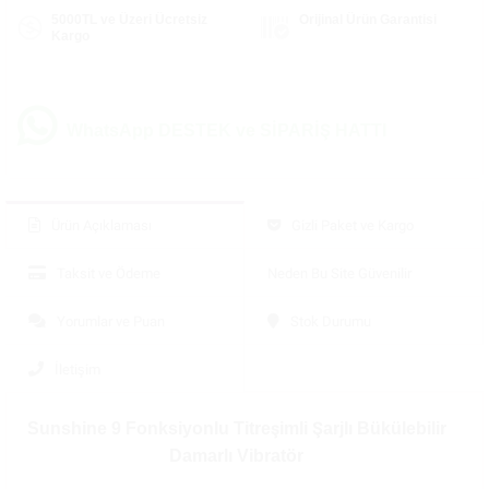
5000TL ve Üzeri Ücretsiz
Orijinal Ürün Garantisi
Kargo
WhatsApp DESTEK ve SİPARİŞ HATTI
Ürün Açıklaması
Gizli Paket ve Kargo
Taksit ve Ödeme
Neden Bu Site Güvenilir
Yorumlar ve Puan
Stok Durumu
İletişim
Sunshine 9 Fonksiyonlu Titreşimli Şarjlı Bükülebilir
Damarlı Vibratör