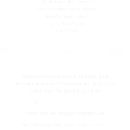
Soft pürüzsüz silikon malzeme
Sessiz çalışabilen
damarlı vibratör
Malzeme: Medikal silikon
Toplam Boy: 21.3 cm
Çap: 3.7 cm
"Sunshine 9 Fonksiyonlu Titreşimli Şarjlı
İle Beraber
Bükülebilir Damarlı Vibratör Dildo"
Kullanılması Tavsiye Edilen Ürünler
Viaxi 200 ML Kayganlaştırıcı Jel
Viaxi Glide Kayganlaştırıcı Jel, su bazlı, renksiz ve