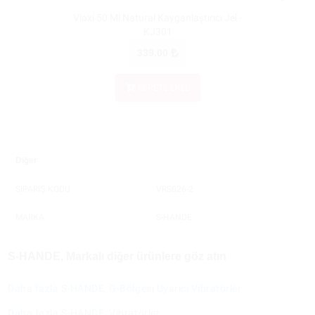
Viaxi 50 Ml Natural Kayganlaştırıcı Jel -
Viaxi 10
KJ301
339.00
SEPETE EKLE
Diğer
SİPARİŞ KODU
VRS026-2
MARKA
S-HANDE
S-HANDE, Markalı diğer ürünlere göz atın
Daha fazla S-HANDE, G-Bölgesi Uyarıcı Vibratörler
Daha fazla S-HANDE, Vibratörler