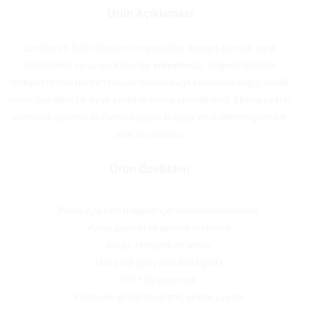
Ürün Açıklaması
Sunshine 9 farklı titreşim ritmine sahip damarlı gövdeli, şarjlı,
bükülebilen ve su geçirmez bir
vibratör
dür. Beğenmediğiniz
titreşim ritmini tek bir titreşim ritmine bağlı kalmadan değiştirebilir
stabil, can sıkıcı bir oyun zevkinin dışına çıkabilirsiniz. Ekstra uyarıcı
yumuşak gövdesi ve damarlı yapısı ile diğer muadillerine göre üst
sınıf bir üründür.
Ürün Özellikleri
Penis uçlu tüm bölgeler için mükemmel vibratör
Vücut uyumlu ve güvenli malzeme
Güçlü, titreşimli ve sessiz
Usb şarjlı (şarj aleti dahil gelir)
IPX7 Su geçirmez
Yumuşak gövde tasarımlı, ekstra uyarıcı