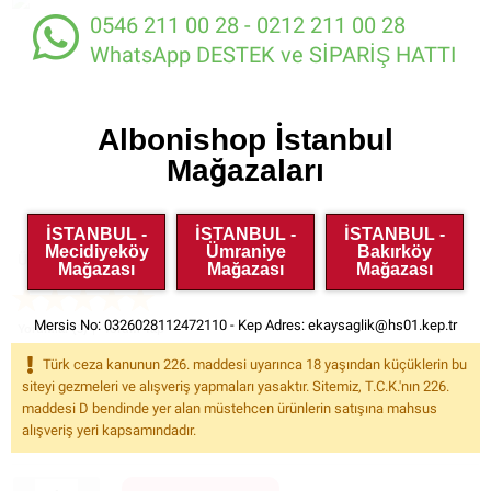
0546 211 00 28 - 0212 211 00 28
WhatsApp DESTEK ve SİPARİŞ HATTI
Albonishop İstanbul
Mağazaları
İSTANBUL -
İSTANBUL -
İSTANBUL -
Mecidiyeköy
Ümraniye
Bakırköy
Ürün Kodu:
VRS026-2
Mağazası
Mağazası
Mağazası
Mersis No: 0326028112472110 - Kep Adres:
ekaysaglik@hs01.kep.tr
Yorumlar (3)
Yorum Yap
3.029.00
Türk ceza kanunun 226. maddesi uyarınca 18 yaşından küçüklerin bu
KDV
Dahil
siteyi gezmeleri ve alışveriş yapmaları yasaktır. Sitemiz, T.C.K.'nın 226.
maddesi D bendinde yer alan müstehcen ürünlerin satışına mahsus
Havale ile %5
İndirimli Fiyat: 2.877.55
alışveriş yeri kapsamındadır.