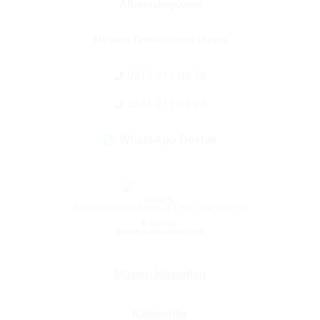
Albonishop.com
Müşteri Temsilcimize Ulaşın
0212 211 00 28
0546 211 00 28
WhatsApp Destek
ADRES:
BÜYÜKDERE CAD. EJDER APT. NO: 63 K: 01 D: 01
E-POSTA:
destek@albonishop.com
Müşteri Hizmetleri
Kategoriler