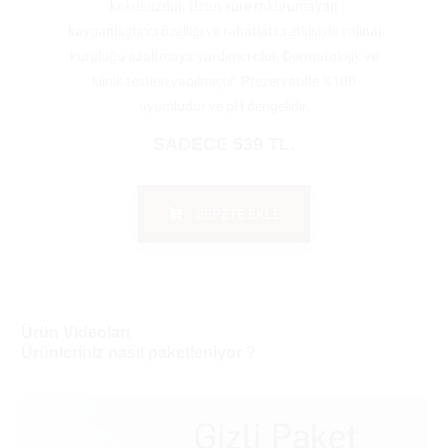
kokusuzdur. Uzun süre rnkurumayan
kayganlaştırıcı özelliği ve rahatlatıcı etkisiyle vajinal
kuruluğu azaltmaya yardımcı olur. Dermatolojik ve
klinik testleri yapılmıştır. Prezervatifle %100
uyumludur ve pH dengelidir.
SADECE 539 TL.
SEPETE EKLE
Ürün Videoları
Ürünleriniz nasıl paketleniyor ?