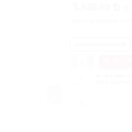
1.839.00
KDV
Dahil
Havale ile %5
İndirimli Fiyat: 1.747
Sıklıkla Birlikte Alınanlar
SEPETE E
Adet
20 saat 47 dakika
içi
5000TL ve üzeri sipari
STOK DAN