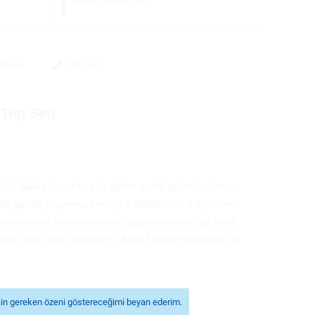
İnternet Mağazası
Var
e Puan
İletişim
Top Seti
 15 dakika kadar kısa bir eğitim, pelvik taban kaslarınızı
ilde günlük yaşamınıza entegre edebilirsiniz: V Toplarını
enmanınızı kademeli olarak geliştirebilmeniz için farklı
vaşça yukarı çıkın. Satisfyer V Balls, küresel tasarımları ve
in gereken özeni göstereceğimi beyan ederim.