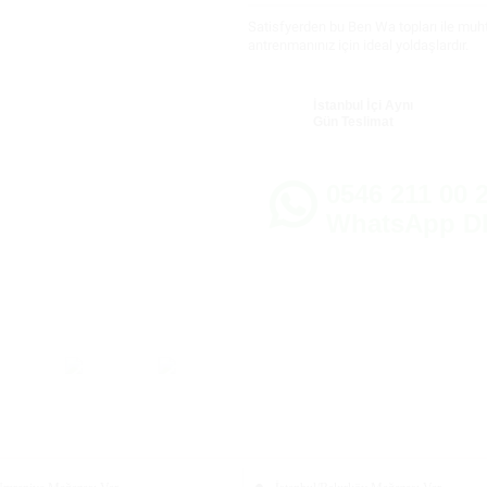
Satisfyerden bu Ben Wa topları ile muht
antrenmanınız için ideal yoldaşlardır.
İstanbul İçi Aynı
Gün Teslimat
0546 211 00 2
WhatsApp D