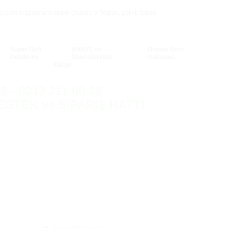
eşem orgazmların tadını çıkarın: V Topları, pelvik taban
Süper Gizli
5000TL ve
Orijinal Ürün
Gönderim
Üzeri Ücretsiz
Garantisi
Kargo
8 - 0212 211 00 28
ESTEK ve SİPARİŞ HATTI