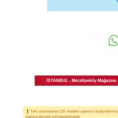
Sevişme sırasınd
Kas kas
İSTANBUL - Mecidiyeköy Mağazası
Türk ceza kanunun 226. maddesi uyarınca 18 yaşından küçükle
mahsus alışveriş yeri kapsamındadır.