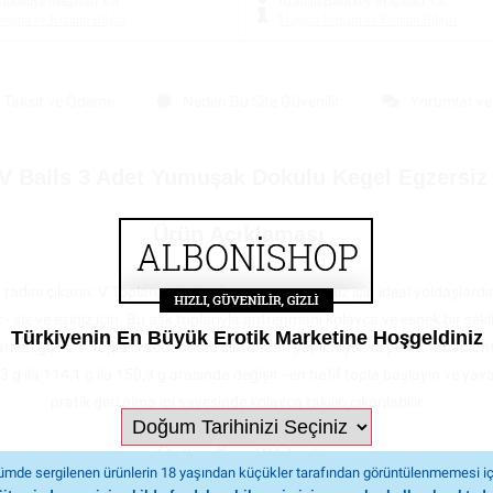
/Ümraniye Mağazası
Var
İstanbul/Bakırköy Mağazası
Var
etişim ve Konum Bilgisi
Mağaza İletişim ve Konum Bilgisi
Taksit ve Ödeme
Neden Bu Site Güvenilir
Yorumlar v
 V Balls 3 Adet Yumuşak Dokulu Kegel Egzersiz 
Ürün Açıklaması
dını çıkarın: V Topları, pelvik taban antrenmanınız için ideal yoldaşlardır.
r - siz ve eşiniz için. Bu aşk toplarıyla antrenmanı kolayca ve esnek bir şek
Türkiyenin En Büyük Erotik Marketine Hoşgeldiniz
ken giyin. V Toplar vücut dostu silikondan yapılmıştır ve pelvik taban antr
79,3 g ila 114,1 g ila 150,3 g arasında değişir - en hafif topla başlayın ve ya
pratik geri alma ipi sayesinde kolayca takılıp çıkarılabilir.
Ürün Özellikleri
mde sergilenen ürünlerin 18 yaşından küçükler tarafından görüntülenmemesi iç