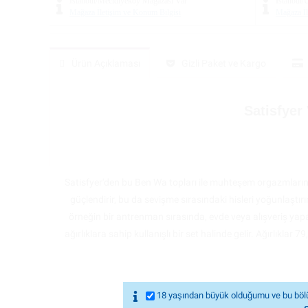
İstanbul/Mecidiyeköy Mağazası
Var
İstanbul
Mağaza İletişim ve Konum Bilgisi
Mağaza İl
Ürün Açıklaması
Gizli Paket ve Kargo
Satisfyer
Satisfyer'den bu Ben Wa topları ile muhteşem orgazmların ta
güçlendirir, bu da sevişme sırasındaki hisleri yoğunlaştırı
örneğin bir antrenman sırasında, evde veya alışveriş yapar
ağırlıklara sahip kullanışlı bir set halinde gelir. Ağırlıklar 
18 yaşından büyük olduğumu ve bu bölü