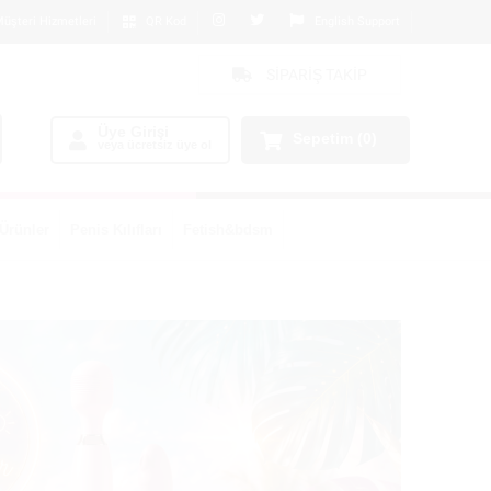
üşteri Hizmetleri
QR Kod
English Support
SİPARİŞ TAKİP
Üye Girişi
Sepetim
(0)
veya ücretsiz üye ol
Ürünler
Penis Kılıfları
Fetish&bdsm