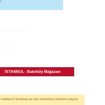
.
ar.
leştirmeyi öğrenin.
eğlenceli
İSTANBUL - Bakırköy Mağazası
6. maddesi D bendinde yer alan müstehcen ürünlerin satışına