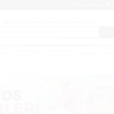
Sıkça Sorulan Sorular
M
Mağazalarımız
Markalarımız
AlbonishopTV
Yeni Ürünler
Blog
ARA
Realistik Penisler
Penis Pompaları
örler
Vajina Çeşitleri
Anal 
Dildolar
Ve Kremler