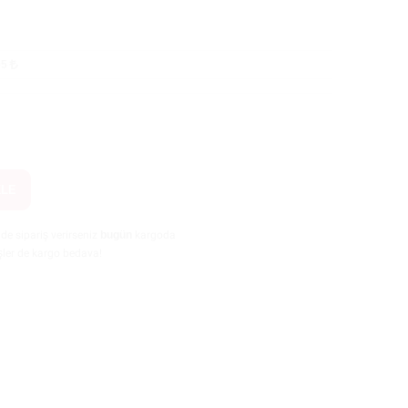
.05
KLE
nde sipariş verirseniz
bugün
kargoda
şler de kargo bedava!