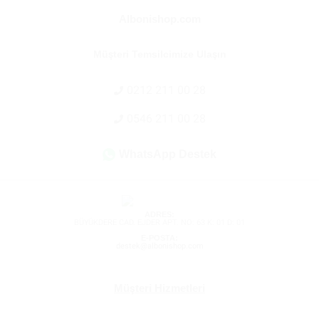
Albonishop.com
Müşteri Temsilcimize Ulaşın
0212 211 00 28
0546 211 00 28
WhatsApp Destek
ADRES:
BÜYÜKDERE CAD. EJDER APT. NO: 63 K: 01 D: 01
E-POSTA:
destek@albonishop.com
Müşteri Hizmetleri