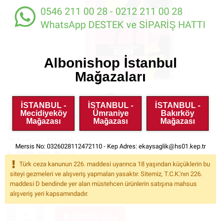
0546 211 00 28 - 0212 211 00 28
WhatsApp DESTEK ve SİPARİŞ HATTI
Albonishop İstanbul
Mağazaları
İSTANBUL -
İSTANBUL -
İSTANBUL -
Ürün Kodu:
A13490
Mecidiyeköy
Ümraniye
Bakırköy
Mağazası
Mağazası
Mağazası
Yorumlar (1)
Yorum Yap
Mersis No: 0326028112472110 - Kep Adres:
ekaysaglik@hs01.kep.tr
1.279.00
KDV
Dahil
Türk ceza kanunun 226. maddesi uyarınca 18 yaşından küçüklerin bu
siteyi gezmeleri ve alışveriş yapmaları yasaktır. Sitemiz, T.C.K.'nın 226.
maddesi D bendinde yer alan müstehcen ürünlerin satışına mahsus
Havale ile %5
İndirimli Fiyat: 1.215.05
alışveriş yeri kapsamındadır.
SEPETE EKLE