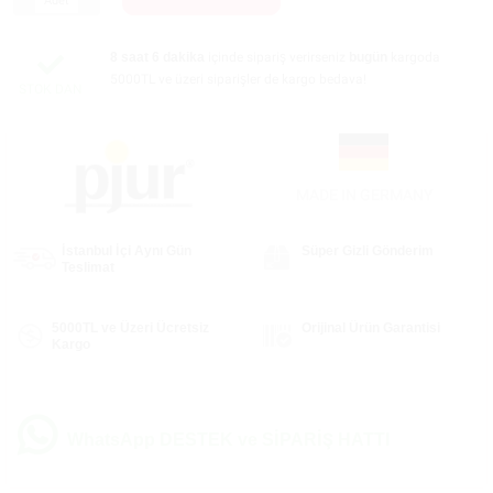
Adet
8 saat 6 dakika
içinde sipariş verirseniz
bugün
kargoda
5000TL ve üzeri siparişler de kargo bedava!
STOK DAN
MADE IN GERMANY
İstanbul İçi Aynı Gün
Süper Gizli Gönderim
Teslimat
5000TL ve Üzeri Ücretsiz
Orijinal Ürün Garantisi
Kargo
WhatsApp DESTEK ve SİPARİŞ HATTI