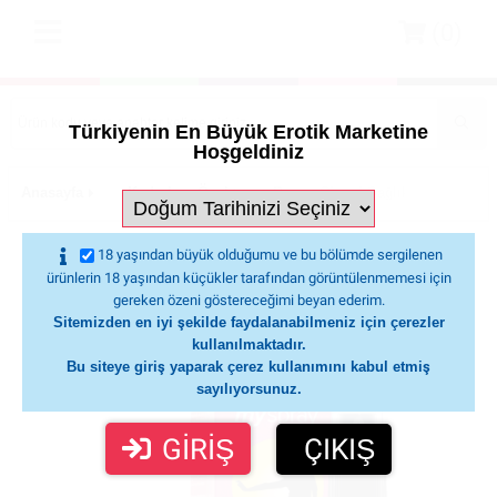
(0)
Türkiyenin En Büyük Erotik Marketine
Hoşgeldiniz
Anasayfa
Kadınlara Özel
Bayan Cinsel Sağlık Ürünleri
Pjur Myspray Stimulation Spray
18 yaşından büyük olduğumu ve bu bölümde sergilenen
ürünlerin 18 yaşından küçükler tarafından görüntülenmemesi için
gereken özeni göstereceğimi beyan ederim.
Sitemizden en iyi şekilde faydalanabilmeniz için çerezler
kullanılmaktadır.
Bu siteye giriş yaparak çerez kullanımını kabul etmiş
sayılıyorsunuz.
GİRİŞ
ÇIKIŞ