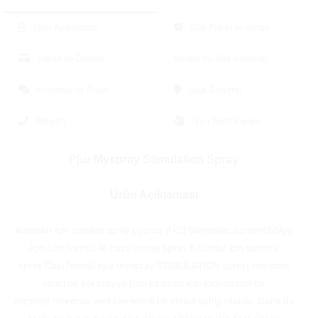
Ürün Açıklaması
Gizli Paket ve Kargo
Taksit ve Ödeme
Neden Bu Site Güvenilir
Yorumlar ve Puan
Stok Durumu
İletişim
Ürün Sertifikaları
Pjur Myspray Stimulation Spray
Ürün Açıklaması
Kadınlar için samimi sprey uyarıcı. Aktif bileşenler, samimi bölge
için özel formül ile hazırlanmış spray.Kadınlar için samimi
sprey.Özel formül pjur myspray STIMULATION spreyi, heyecan
verici bir yol arayan tüm kadınlar için mükemmel bir
seçimdir.Heyecan verici ve erotik bir etkiye sahip olabilir. Daha da