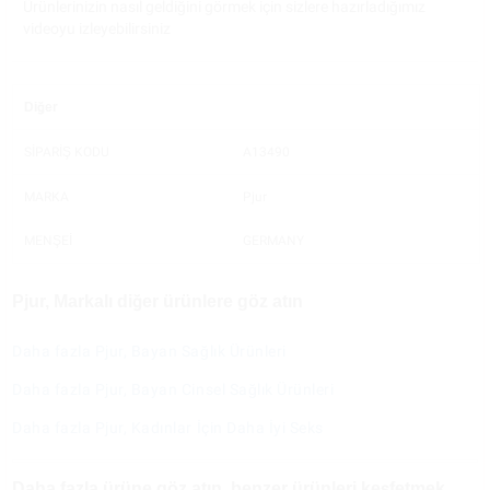
Ürünlerinizin nasıl geldiğini görmek için sizlere hazırladığımız
videoyu izleyebilirsiniz
Diğer
SİPARİŞ KODU
A13490
MARKA
Pjur
MENŞEİ
GERMANY
Pjur, Markalı diğer ürünlere göz atın
Daha fazla Pjur, Bayan Sağlık Ürünleri
Daha fazla Pjur, Bayan Cinsel Sağlık Ürünleri
Daha fazla Pjur, Kadınlar İçin Daha İyi Seks
Daha fazla ürüne göz atın, benzer ürünleri keşfetmek