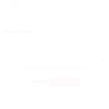
HATTI
Benzer Ürünler
YesOn Magic Drops For Women Damla 15 ml
499.00
SEPETE EKLE