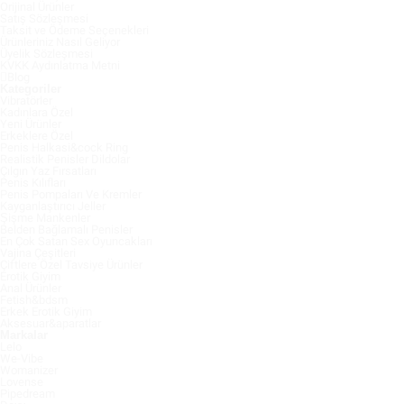
Orijinal Ürünler
Satış Sözleşmesi
Taksit ve Ödeme Seçenekleri
Ürünleriniz Nasıl Geliyor
Üyelik Sözleşmesi
KVKK Aydınlatma Metni
Blog
Kategoriler
Vibratörler
Kadınlara Özel
Yeni Ürünler
Erkeklere Özel
Penis Halkasi&cock Ring
Realistik Penisler Dildolar
Çılgın Yaz Fırsatları
Penis Kılıfları
Penis Pompaları Ve Kremler
Kayganlaştırıcı Jeller
Şişme Mankenler
Belden Bağlamalı Penisler
En Çok Satan Sex Oyuncakları
Vajina Çeşitleri
Çiftlere Özel Tavsiye Ürünler
Erotik Giyim
Anal Ürünler
Fetish&bdsm
Erkek Erotik Giyim
Aksesuar&aparatlar
Markalar
Lelo
We-Vibe
Womanizer
Lovense
Pipedream