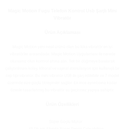
Magic Motion Fugu Telefon Kontrol Usb Şarjlı Mini
Vibratör
Ürün Açıklaması
Magic Motion yeni nesil ürünü olan bu lüks vibratör en iyi
vibratörler arasındadır. Magic Motion Uygulaması ile nerede
olursanız olun kontrol altına alın. Tek bir düğmeye basılarak
çalıştırılması kolay, klitoral ve vajinal stimülasyon için kullanışlı bir
cep tipi vibratör. Bu mini vibratör USB ile şarj edilebilir ve 7 model
üzerinde size güçlü titreşimler sağlar. En ince ayrıntısına kadar
özenle tasarlanmış bu vibratör su geçirmez yapıya sahiptir.
Ürün Özellikleri
Süper Güçlü Motor
45 Db nin Altında Süper Sessiz Çalışabilme