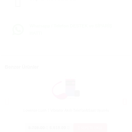
Whatsapp / Telefon DESTEK ve SİPARİŞ
HATTI
Benzer Ürünler
Lovense Lush 1 Vibratör Akıllı Telefon&Saat Uyumlu
Magic Mo
8.709.00
6.619.00
4.7
SEPETE EKLE