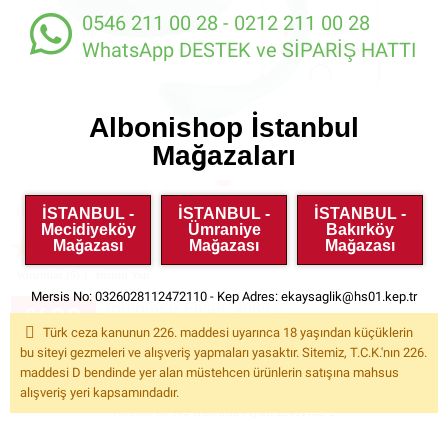
0546 211 00 28 - 0212 211 00 28
WhatsApp DESTEK ve SİPARİŞ HATTI
Albonishop İstanbul
Mağazaları
İSTANBUL -
İSTANBUL -
İSTANBUL -
Ürün Kodu:
VR28693
Mecidiyeköy
Ümraniye
Bakırköy
Mağazası
Mağazası
Mağazası
Yorumlar (5)
Yorum Yap
Mersis No: 0326028112472110 - Kep Adres:
ekaysaglik@hs01.kep.tr
İndirimsiz Fiyatı:
4089
%36
Kazancınız: 1.460.00
Türk ceza kanunun 226. maddesi uyarınca 18 yaşından küçüklerin
2.629.00
indirim
KDV
bu siteyi gezmeleri ve alışveriş yapmaları yasaktır. Sitemiz, T.C.K.'nın 226.
Dahil
maddesi D bendinde yer alan müstehcen ürünlerin satışına mahsus
alışveriş yeri kapsamındadır.
Havale ile %5
İndirimli Fiyat: 2.497.55