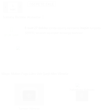
SEPETE EKLE
Adet
Sıklıkla Birlikte Alınanlar
6 saat 27 dakika
içinde sipariş verirseniz
bugün
kargoda
5000TL ve üzeri siparişler de kargo bedava!
STOK DAN
Magic Motion Fugu Lüks Usb Şarjlı Mini Vibratör
Paketleme Videosu
Tanıtım Videosu