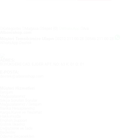
Kategoriler
Mağaza
Sepet
(0)
WhatsApp
Ara
Albonishop.com
Müşteri Temsilcimize Ulaşın
0212 211 00 28
0546 211 00 28
WhatsApp Destek
ADRES:
BÜYÜKDERE CAD. EJDER APT. NO: 63 K: 01 D: 01
E-POSTA:
destek@albonishop.com
Müşteri Hizmetleri
İletişim
Mağazalarımız
Sıkça Sorulan Sorular
Mağazalarımız / İletişim
Banka Hesaplarımız
Kargo,Kurye ve Teslimat
Hakkımızda
English Support
Gizlilik İlkemiz
Değiştirme ve İade
Bedenler
Ödeme Seçenekleri