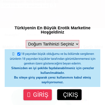
Albonishop.com - Hızlı, Güvenilir, Gizli
(0)
Türkiyenin En Büyük Erotik Marketine
Hoşgeldiniz
Anasayfa
Vibratörler
Telefon Uyumlu Vibratörler
Mag
Magic Motion Fugu Telefon Kontrol Usb Şarjlı Mini
Vibratör
18 yaşından büyük olduğumu ve bu bölümde sergilenen
ürünlerin 18 yaşından küçükler tarafından görüntülenmemesi için
gereken özeni göstereceğimi beyan ederim.
Sitemizden en iyi şekilde faydalanabilmeniz için çerezler
kullanılmaktadır.
Bu siteye giriş yaparak çerez kullanımını kabul etmiş
sayılıyorsunuz.
GİRİŞ
ÇIKIŞ