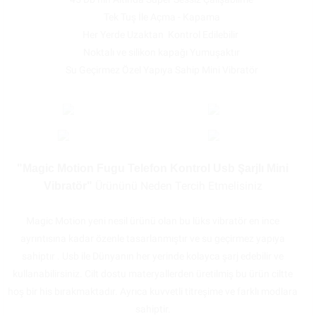
Tek Tuş İle Açma - Kapama
Her Yerde Uzaktan Kontrol Edilebilir
Noktalı ve silikon kapağı Yumuşaktır
Su Geçirmez Özel Yapıya Sahip Mini Vibratör
"Magic Motion Fugu Telefon Kontrol Usb Şarjlı Mini
Ürününü Neden Tercih Etmelisiniz
Vibratör"
Magic Motion yeni nesil ürünü olan bu lüks vibratör en ince
ayrıntısına kadar özenle tasarlanmıştır ve su geçirmez yapıya
sahiptır . Usb ile Dünyanın her yerinde kolayca şarj edebilir ve
kullanabilirsiniz. Cilt dostu materyallerden üretilmiş bu ürün ciltte
hoş bir his bırakmaktadır. Ayrıca kuvvetli titreşime ve farklı modlara
sahiptir.