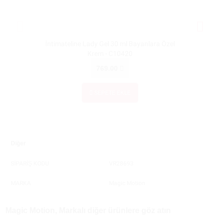
İntimateline Lady Gel 30 ml Bayanlara Özel
İntimate
Krem - C10420
O
769.00
SEPETE EKLE
Diğer
SİPARİŞ KODU
VR28693
MARKA
Magic Motion
Magic Motion, Markalı diğer ürünlere göz atın