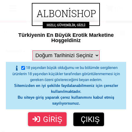
(0)
Türkiyenin En Büyük Erotik Marketine
Hoşgeldiniz
Anasayfa
Belden Bağlamalı Penisler
Anal Kemerli Penisle
Lovetoy The Ultra Soft Double Titreşimli Ultra
18 yaşından büyük olduğumu ve bu bölümde sergilenen
Yumuşak Anal Protez Penis Çift Yönlü İlişki
ürünlerin 18 yaşından küçükler tarafından görüntülenmemesi için
gereken özeni göstereceğimi beyan ederim.
Sitemizden en iyi şekilde faydalanabilmeniz için çerezler
kullanılmaktadır.
Bu siteye giriş yaparak çerez kullanımını kabul etmiş
sayılıyorsunuz.
GİRİŞ
ÇIKIŞ