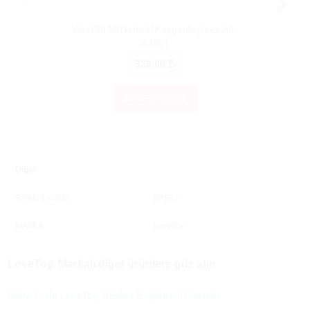
Viaxi 50 Ml Natural Kayganlaştırıcı Jel -
Viaxi 2
KJ301
339.00
SEPETE EKLE
Diğer
SİPARİŞ KODU
BP532
MARKA
LoveToy
LoveToy, Markalı diğer ürünlere göz atın
Daha fazla LoveToy, Belden Bağlamalı Penisler