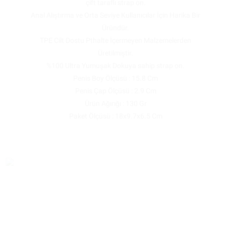
çift taraflı strap on.
Anal Alıştırma ve Orta Seviye Kullanıcılar İçin Harika Bir
Üründür.
TPE Cilt Dostu Pthalte İçermeyen Malzemelerden
Üretilmiştir.
%100 Ultra Yumuşak Dokuya sahip strap on.
Penis Boy Ölçüsü : 15.8 Cm
Penis Çap Ölçüsü : 2.9 Cm
Ürün Ağırığı : 130 Gr
Paket Ölçüsü : 18x9.7x6.5 Cm