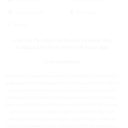
Yorumlar ve Puan
Stok Durumu
İletişim
Love Toy The Ultra Soft Double Titreşimli Ultra
Yumuşak Anal Protez Penis Çift Yönlü İlişki
Ürün Açıklaması
Double Penis Sayesine Aynı anda Çift Yönlü İlişki Yaşabilileceğiniz
Anal dildo
.Penise Bağlanan Kısmı Aynı Zamanda Penis Halkası
Görevi Görmektedir.Halka Sayesine İlişki Sırasında Uzun Süre
sertliğinizi koruyabilirsiniz.Ereksiyonunuzu anında artırmak için
penis ve testis halkalarını sabitleyin, ardından pürüzsüz, damarlı
şaftı anüsüne yönlendirirken diğer tüm dikkatinizi diğer tatlı
noktasında canlandırın.Yumuşak ve esnek TPE'den üretilen bu
modern
anal penis
i, anal ve vajinal arasındaki çift penetrasyon