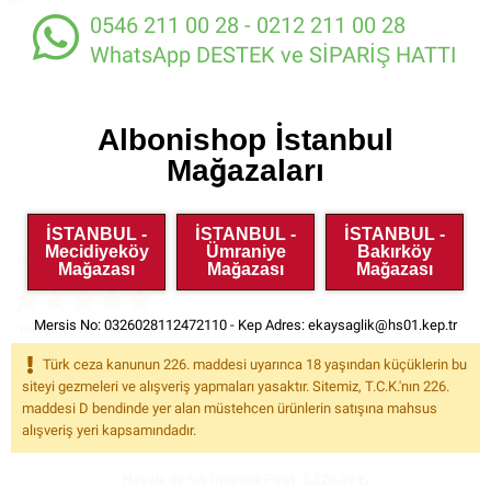
0546 211 00 28 - 0212 211 00 28
WhatsApp DESTEK ve SİPARİŞ HATTI
Albonishop İstanbul
Mağazaları
İSTANBUL -
İSTANBUL -
İSTANBUL -
Mecidiyeköy
Ümraniye
Bakırköy
Ürün Kodu:
BP532
Mağazası
Mağazası
Mağazası
Mersis No: 0326028112472110 - Kep Adres:
ekaysaglik@hs01.kep.tr
Yorumlar (6)
Yorum Yap
Türk ceza kanunun 226. maddesi uyarınca 18 yaşından küçüklerin bu
İndirimsiz Fiyatı:
1189
%1
siteyi gezmeleri ve alışveriş yapmaları yasaktır. Sitemiz, T.C.K.'nın 226.
Kazancınız: 10.00
maddesi D bendinde yer alan müstehcen ürünlerin satışına mahsus
1.179.00
indirim
KDV
Dahil
alışveriş yeri kapsamındadır.
Havale ile %5
İndirimli Fiyat: 1.120.05