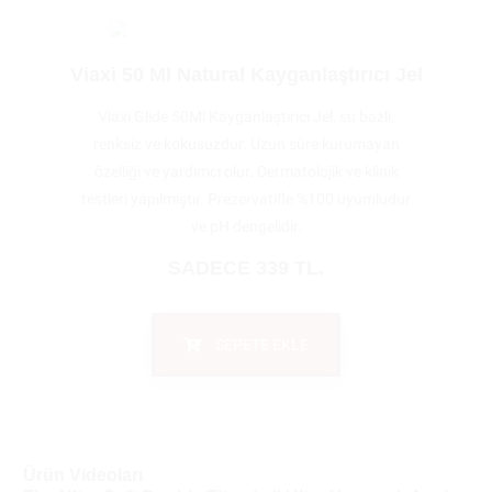
Viaxi 50 Ml Natural Kayganlaştırıcı Jel
Viaxi Glide 50Ml Kayganlaştırıcı Jel, su bazlı,
renksiz ve kokusuzdur. Uzun süre kurumayan
özelliği ve yardımcı olur. Dermatolojik ve klinik
testleri yapılmıştır. Prezervatifle %100 uyumludur
ve pH dengelidir.
SADECE 339 TL.
SEPETE EKLE
Ürün Videoları