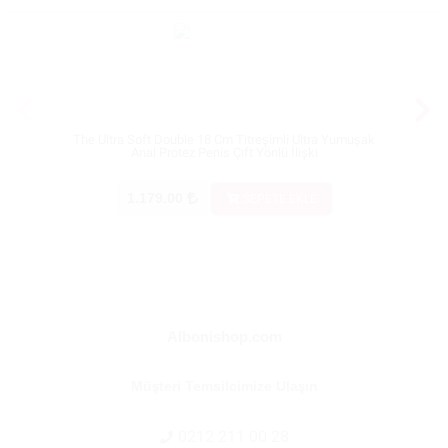
The Ultra Soft Double 18 Cm Titreşimli Ultra Yumuşak
Love
Anal Protez Penis Çift Yönlü İlişki
Yum
1.179.00
1.18
SEPETE EKLE
Albonishop.com
Müşteri Temsilcimize Ulaşın
0212 211 00 28