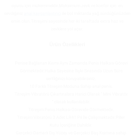
oyunu için mükemmeldir.Maksimum zevk ve konfor için en
sevdiğiniz
anal kayganlaştırıcı
ile bol miktarda yağ sürdüğünüzden
emin olun.Titreşimi sayesinde her iki taraftada extra haz ve
zevklere yol açar.
Ürün Özellikleri
Penise Bağlanan Kısmı Aynı Zamanda Penis Halkası Görevi
Görmektedir.Halka Sayesine İlişki Sırasında Uzun Süre
sertliğinizi koruyabilirsiniz.
10 Farklı Titreşim Moduna Sahip anal penis.
Titreşim Vibratörü Çıkartıralara Harici Olarak " Mini Vibratör
" olarak kullanılabilir.
Titreşim Penis Halkası Görevide Görmektedir.
Titreşim Vibratörü 3 Adet LR41 Pil İle Çalışmaktadır.Piller
Kutu İçeriğine Dahildir.
Gerçekci Damarlı Dış Yüzey ve Gerçekci Baş Kısmına sahip