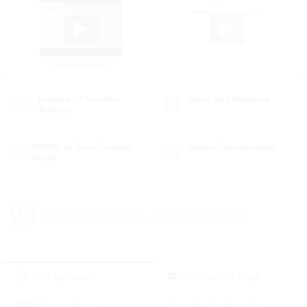
Paketleme Videosu
Tanıtım Videosu
İstanbul İçi Aynı Gün
Süper Gizli Gönderim
Teslimat
5000TL ve Üzeri Ücretsiz
Orijinal Ürün Garantisi
Kargo
WhatsApp DESTEK ve SİPARİŞ HATTI
Ürün Açıklaması
Gizli Paket ve Kargo
Taksit ve Ödeme
Neden Bu Site Güvenilir