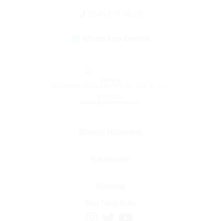
0546 211 00 28
WhatsApp Destek
ADRES:
BÜYÜKDERE CAD. EJDER APT. NO: 63 K: 01 D: 01
E-POSTA:
destek@albonishop.com
Müşteri Hizmetleri
Kategoriler
Markalar
Bizi Takip Edin