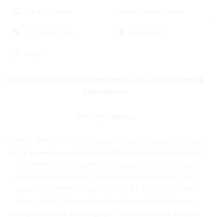
Taksit ve Ödeme
Neden Bu Site Güvenilir
Yorumlar ve Puan
Stok Durumu
İletişim
Kiiroo Titan İnteraktiv Uygulamalı Lüks Akıllı Otomatik
Mastürbatör
Ürün Açıklaması
TITAN by KIIROO, dokunmaya duyarlı titreşim teknolojisine sahip el
tipi bir
otomatik
mastürbatör
. KIIROOnun ilk solo markalı ürünü
olan TITAN, gerçek hissettiren bir manşon ve mastürbasyon
deneyiminizi yoğunlaştıran 9 titreşimli vibratöre sahiptir. Yalnız
oynayın ve TITANın sunduğu birçok farklı mod ve hızın tadını
çıkarın. TITANı farklı içerik platformlarındaki 4.000'den fazla
etkileşimli videodan birine bağlayın. İster 2D ister VR'de olsun, en