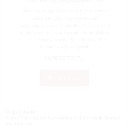
Viaxi 200 ML Kayganlaştırıcı Jel
Viaxi Glide Kayganlaştırıcı Jel, su bazlı, renksiz ve
kokusuzdur. Uzun süre rnkurumayan
kayganlaştırıcı özelliği ve rahatlatıcı etkisiyle vajinal
kuruluğu azaltmaya yardımcı olur. Dermatolojik ve
klinik testleri yapılmıştır. Prezervatifle %100
uyumludur ve pH dengelidir.
SADECE 539 TL.
SEPETE EKLE
Ürün Videoları
Kiiroo Titan İnteraktiv Uygulamalı Lüks Akıllı Otomatik
Mastürbatör