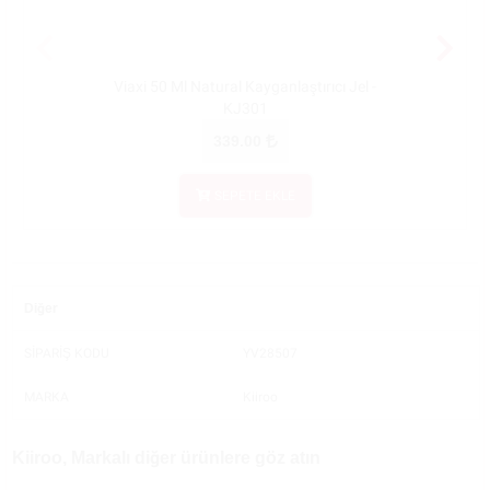
Viaxi 50 Ml Natural Kayganlaştırıcı Jel -
Viaxi 10
KJ301
339.00
SEPETE EKLE
Diğer
SİPARİŞ KODU
YV28507
MARKA
Kiiroo
Kiiroo, Markalı diğer ürünlere göz atın