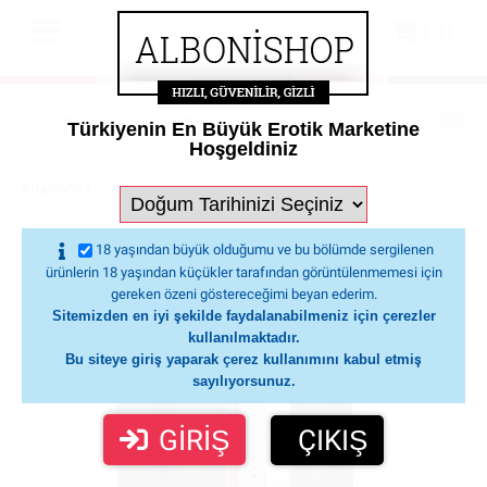
(0)
Türkiyenin En Büyük Erotik Marketine
Hoşgeldiniz
Anasayfa
Vajina Çeşitleri
Otomatik Vajinalar
Kiiroo 
Kiiroo Titan İnteraktiv Uygulamalı Lüks Akıllı
18 yaşından büyük olduğumu ve bu bölümde sergilenen
Otomatik Mastürbatör
ürünlerin 18 yaşından küçükler tarafından görüntülenmemesi için
gereken özeni göstereceğimi beyan ederim.
Sitemizden en iyi şekilde faydalanabilmeniz için çerezler
kullanılmaktadır.
Bu siteye giriş yaparak çerez kullanımını kabul etmiş
sayılıyorsunuz.
GİRİŞ
ÇIKIŞ