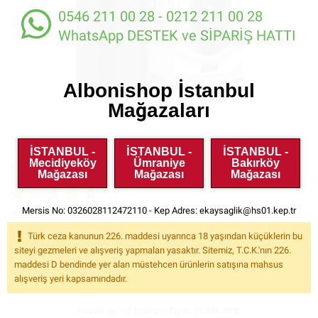
0546 211 00 28 - 0212 211 00 28
WhatsApp DESTEK ve SİPARİŞ HATTI
Albonishop İstanbul
Mağazaları
İSTANBUL -
İSTANBUL -
İSTANBUL -
Mecidiyeköy
Ümraniye
Bakırköy
Ürün Kodu:
YV28507
Mağazası
Mağazası
Mağazası
Mersis No: 0326028112472110 - Kep Adres:
ekaysaglik@hs01.kep.tr
Yorumlar (1)
Yorum Yap
Türk ceza kanunun 226. maddesi uyarınca 18 yaşından küçüklerin bu
İndirimsiz Fiyatı:
15729
%24
siteyi gezmeleri ve alışveriş yapmaları yasaktır. Sitemiz, T.C.K.'nın 226.
Kazancınız: 3.730.00
maddesi D bendinde yer alan müstehcen ürünlerin satışına mahsus
11.999.00
indirim
KDV
Dahil
alışveriş yeri kapsamındadır.
Havale ile %5
İndirimli Fiyat: 11.399.05