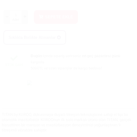
SEPETE EKLE
Adet
Sıklıkla Birlikte Alınanlar
Bugün
içinde sipariş verirseniz
en geç pazartesi günü
kargoda
STOK DAN
5000TL ve üzeri siparişler de kargo bedava!
TITAN by KIIROO, dokunmaya duyarlı titreşim teknolojisine sahip el tipi bir
otomatik mastürbatör. KIIROOnun ilk solo markalı ürünü olan TITAN, gerçek
hissettiren bir manşon ve mastürbasyon deneyiminizi yoğunlaştıran 9
titreşimli vibratöre sahiptir.