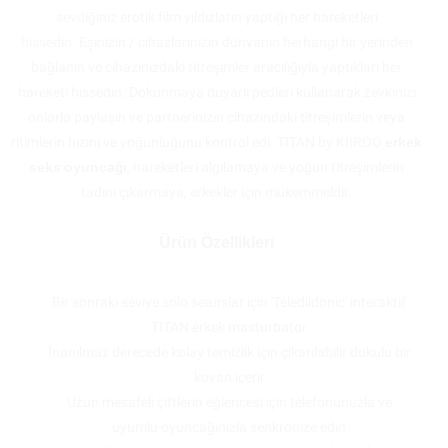
sevdiğiniz erotik film yıldızların yaptığı her hareketleri
hissedin. Eşinizin / cihazlarınızın dünyanın herhangi bir yerinden
bağlanın ve cihazınızdaki titreşimler aracılığıyla yaptıkları her
hareketi hissedin. Dokunmaya duyarlı pedleri kullanarak zevkinizi
onlarla paylaşın ve partnerinizin cihazındaki titreşimlerin veya
ritimlerin hızını ve yoğunluğunu kontrol edi. TITAN by KIIROO
erkek
seks
oyuncağı
, hareketleri algılamaya ve yoğun titreşimlerin
tadını çıkarmaya, erkekler için mükemmeldir.
Ürün Özellikleri
Bir sonraki seviye solo seanslar için 'Teledildonic' interaktif
TITAN erkek masturbator
İnanılmaz derecede kolay temizlik için çıkarılabilir dokulu bir
kovan içerir
Uzun mesafeli çiftlerin eğlencesi için telefonunuzla ve
uyumlu oyuncağınızla senkronize edin