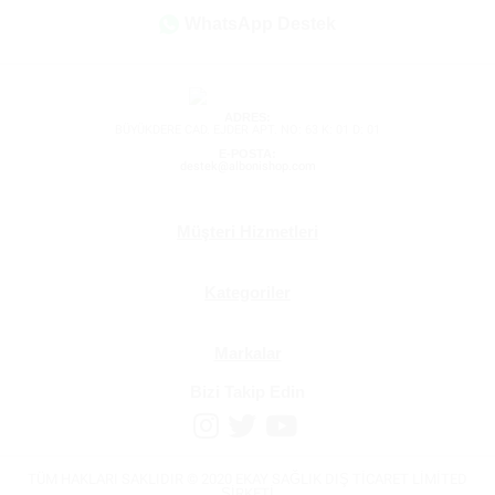
WhatsApp Destek
ADRES:
BÜYÜKDERE CAD. EJDER APT. NO: 63 K: 01 D: 01
E-POSTA:
destek@albonishop.com
Müşteri Hizmetleri
Kategoriler
Markalar
Bizi Takip Edin
TÜM HAKLARI SAKLIDIR © 2020 EKAY SAĞLIK DIŞ TİCARET LİMİTED
ŞİRKETİ