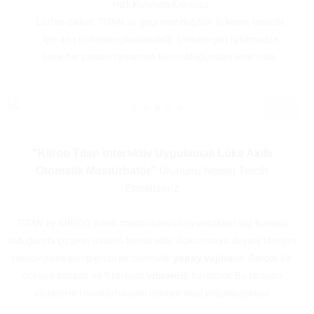
Hızlı Kurulum Kılavuzu
Lütfen dikkat: TITAN su geçirmez değildir. İç kısım, temizlik
için ana üniteden çıkarılmalıdır. Üniteye geri takılmadan
önce her zaman tamamen kuru olduğundan emin olun.
"Kiiroo Titan İnteraktiv Uygulamalı Lüks Akıllı
Ürününü Neden Tercih
Otomatik Mastürbatör"
Etmelisiniz
TITAN by KIIROO, erkek mastürbasyon oyuncakları söz konusu
olduğunda çizginin üstünü temsil eder. Dokunmaya duyarlı titreşim
teknolojisine sahip el tipi bir otomatik
yapay
vajina
dır. Gerçek bir
dokuya sahiptir ve 9 titreşim
vibratör
ü barındırır. Bu titreşim
vibratörleri mastürbasyon deneyiminizi yoğunlaştırıyor