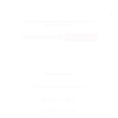
Ferrady Dönebilen Akıllı İnleme Sesi Otomatik
Kiiroo T
Mastürbatör Vajina
5.109.00
3.985.00
15.72
SEPETE EKLE
Albonishop.com
Müşteri Temsilcimize Ulaşın
0212 211 00 28
0546 211 00 28