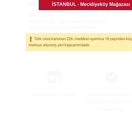
Daha fazla ürüne göz atın, benzer ürünleri keşfet
İSTANBUL - Mecidiyeköy Mağazası
Kadınlara Özel
Kadınlara Özel
>
Bayan Cinsel Sağlık Ürünleri
Kadınlara Özel
>
Göğüs Bakım Ürünleri
Türk ceza kanunun 226. maddesi uyarınca 18 yaşından küçükle
mahsus alışveriş yeri kapsamındadır.
İstanbul'da 3 Mağaza
Gizli Kargo Garantisi 
Ürünleriniz Gizli ve Hı
Elinize Ulaşır