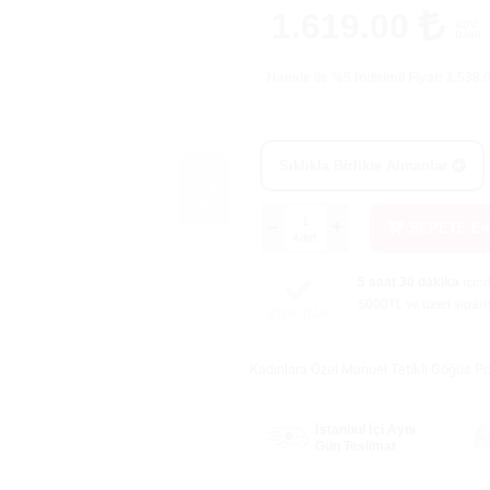
1.619.00
KDV
Dahil
Havale ile %5
İndirimli Fiyat: 1.538
Sıklıkla Birlikte Alınanlar
SEPETE E
Adet
5 saat 30 dakika
için
5000TL ve üzeri sipari
STOK DAN
Kadınlara Özel Manuel Tetikli Göğüs 
İstanbul İçi Aynı
Gün Teslimat