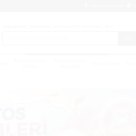
Sıkça Sorulan Sorular
M
Mağazalarımız
Markalarımız
AlbonishopTV
Yeni Ürünler
Blog
ARA
Realistik Penisler
Penis Pompaları
örler
Vajina Çeşitleri
Anal 
Dildolar
Ve Kremler