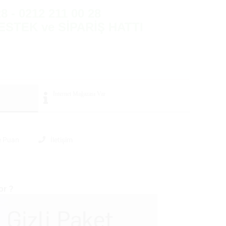
8 - 0212 211 00 28
ESTEK ve SİPARİŞ HATTI
İnternet Mağazası
Var
e Puan
İletişim
or ?