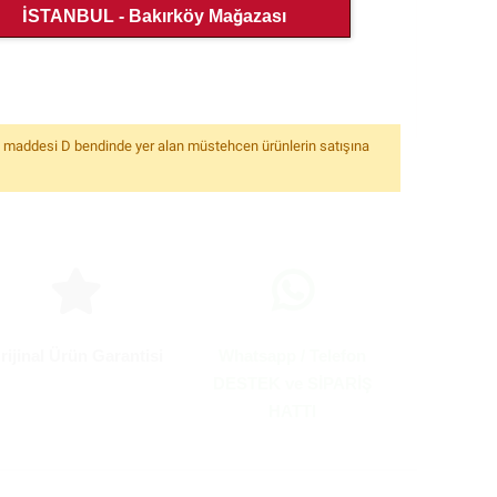
İSTANBUL - Bakırköy Mağazası
6. maddesi D bendinde yer alan müstehcen ürünlerin satışına
rijinal Ürün Garantisi
Whatsapp / Telefon
DESTEK ve SİPARİŞ
HATTI