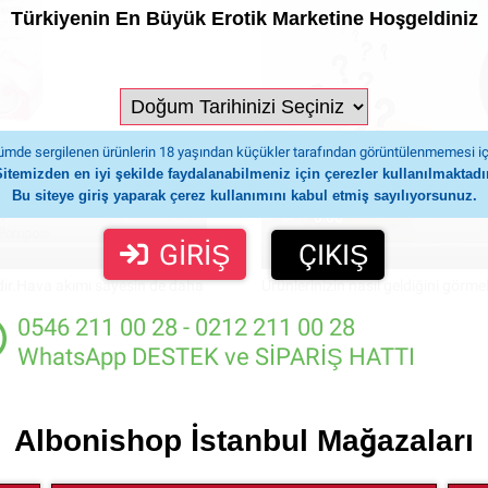
Türkiyenin En Büyük Erotik Marketine Hoşgeldiniz
mde sergilenen ürünlerin 18 yaşından küçükler tarafından görüntülenmemesi iç
Sitemizden en iyi şekilde faydalanabilmeniz için çerezler kullanılmaktadır
Bu siteye giriş yaparak çerez kullanımını kabul etmiş sayılıyorsunuz.
GİRİŞ
ÇIKIŞ
ır.Hava akımı sayesin de daha
Ürünlerinizin nasıl geldiğini görmek
0546 211 00 28 - 0212 211 00 28
WhatsApp DESTEK ve SİPARİŞ HATTI
Albonishop İstanbul Mağazaları