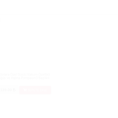
dınlara Özel Güçlü Vakum Özellikli
ğüs ve Vajina Pompası+3 Başlıklı
.139.00
SEPETE EKLE