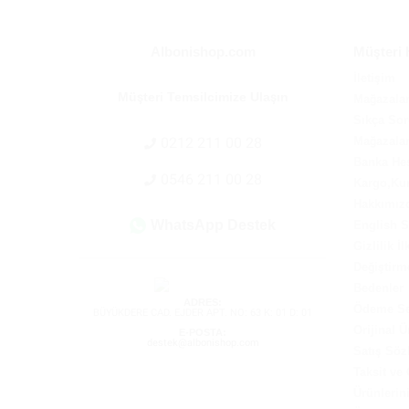
Albonishop.com
Müşteri 
İletişim
Müşteri Temsilcimize Ulaşın
Mağazala
Sıkça Sor
0212 211 00 28
Mağazalar
Banka He
0546 211 00 28
Kargo,Kur
Hakkımız
WhatsApp Destek
English 
Gizlilik İ
Değiştirm
Bedenler
ADRES:
Ödeme Se
BÜYÜKDERE CAD. EJDER APT. NO: 63 K: 01 D: 01
Orijinal Ü
E-POSTA:
destek@albonishop.com
Satış Söz
Taksit ve
Ürünlerin