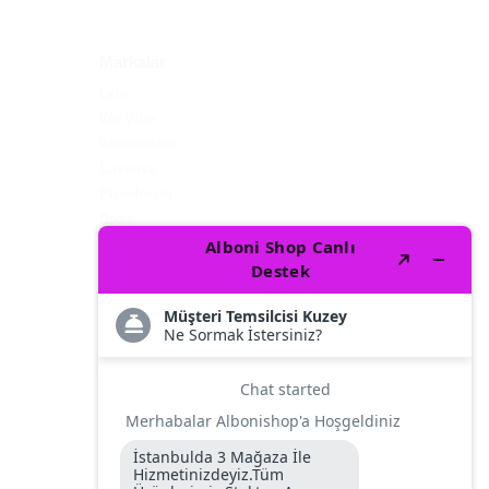
Markalar
Lelo
We-Vibe
Womanizer
Lovense
Pipedream
Doxy
Satisfyer
S-HANDE
Fleshlight
Leten
Magic Motion
intimateline
Bathmate
Autoblow
Screaming
mystim