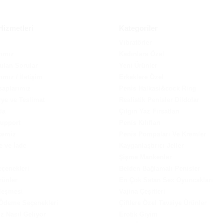
Hizmetleri
Kategoriler
Vibratörler
rımız
Kadınlara Özel
ulan Sorular
Yeni Ürünler
ımız / İletişim
Erkeklere Özel
saplarımız
Penis Halkasi&cock Ring
ye ve Teslimat
Realistik Penisler Dildolar
da
Çılgın Yaz Fırsatları
Support
Penis Kılıfları
lkemiz
Penis Pompaları Ve Kremler
e ve İade
Kayganlaştırıcı Jeller
Şişme Mankenler
çenekleri
Belden Bağlamalı Penisler
rünler
En Çok Satan Sex Oyuncakları
leşmesi
Vajina Çeşitleri
 Ödeme Seçenekleri
Çiftlere Özel Tavsiye Ürünler
iz Nasıl Geliyor
Erotik Giyim