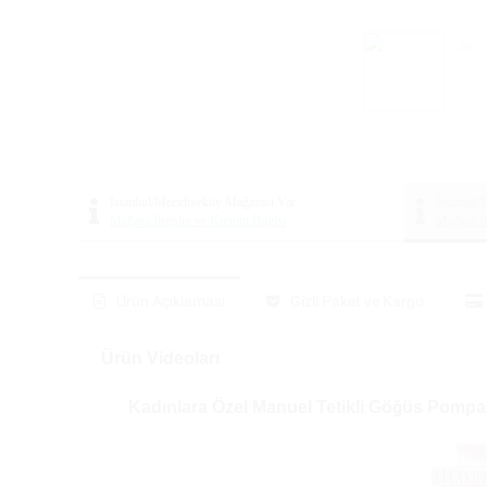
İstanbul/Mecidiyeköy Mağazası
Var
İstanbul
Mağaza İletişim ve Konum Bilgisi
Mağaza İl
Ürün Açıklaması
Gizli Paket ve Kargo
Ürün Videoları
Kadınlara Özel Manuel Tetikli Göğüs Pompa