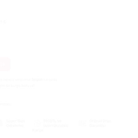
.05
KLE
de sipariş verirseniz
bugün
kargoda
şler de kargo bedava!
Pompası
Süper Gizli
5000TL ve
Orijinal Ürün
Gönderim
Üzeri Ücretsiz
Garantisi
Kargo