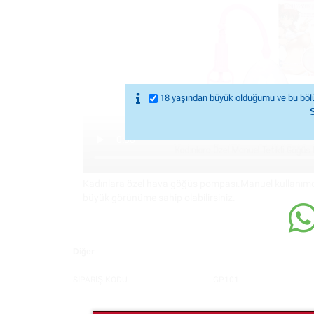
18 yaşından büyük olduğumu ve bu bölü
Kadınlara özel hava göğüs pompası.Manuel kullanımd
büyük görünüme sahip olabilirsiniz.
Diğer
SİPARİŞ KODU
GP101