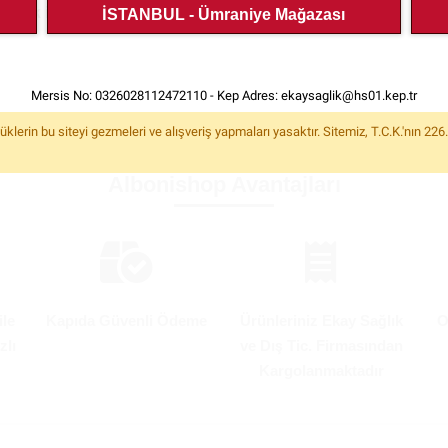
mek için ilgili kategorilere bakın.
İSTANBUL - Ümraniye Mağazası
Mersis No: 0326028112472110 - Kep Adres:
ekaysaglik@hs01.kep.tr
rin bu siteyi gezmeleri ve alışveriş yapmaları yasaktır. Sitemiz, T.C.K.'nın 22
Albonishop Avantajları
ile
Kapıda Güvenli Ödeme
Ürünleriniz Ekay Sağlık
O
zlı
ve Dış Tic. Firmasından
Kargolanmaktadır