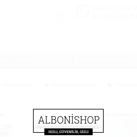
0546 211 00 2
WhatsApp D
/Ümraniye Mağazası
Yok
İstanbul/Bakırköy Mağazası
Yok
etişim ve Konum Bilgisi
Mağaza İletişim ve Konum Bilgisi
Taksit ve Ödeme
Neden Bu Site Güvenilir
Yorumlar v
sı
Ürünleriniz nasıl paketleniy