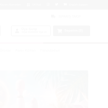
üşteri Hizmetleri
QR Kod
English Support
SİPARİŞ TAKİP
Üye Girişi
Sepetim
(0)
veya ücretsiz üye ol
Ürünler
Penis Kılıfları
Fetish&bdsm