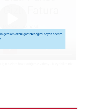
in gereken özeni göstereceğimi beyan ederim.
.
 için sizlere hazırladığımız videoyu izleyebilirsiniz