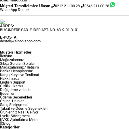
Albonishop.com
Müşteri Temsilcimize Ulaşın
0212 211 00 28
0546 211 00 28
WhatsApp Destek
ADRES:
BÜYÜKDERE CAD. EJDER APT. NO: 63 K: 01 D: 01
E-POSTA:
destek@albonishop.com
Müşteri Hizmetleri
İletişim
Mağazalarımız
Sıkça Sorulan Sorular
Mağazalarımız / İletişim
Banka Hesaplarımız
Kargo,Kurye ve Teslimat
Hakkımızda
English Support
Gizlilik İlkemiz
Değiştirme ve İade
Bedenler
Ödeme Seçenekleri
Orijinal Ürünler
Satış Sözleşmesi
Taksit ve Ödeme Seçenekleri
Ürünleriniz Nasıl Geliyor
Üyelik Sözleşmesi
KVKK Aydınlatma Metni
Blog
Kategoriler