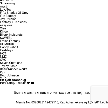
Autoblow
Screaming
mystim
LoveToy
Fifty Shades Of Grey
Fun Factory
Joy Division
Fantasy X Tensions
easylove
Xise
Kiiroo
Bijoux Indiscrets
SQWEEL
Fetish Fantasy
OHMIBOD
Happy Rabbit
Feelztoys
HOT
NMC
OVO
Seven Creations
Toyjoy Basic
Basix Rubber Works
Pjur
Doc. Johnson
Svakom
En Çok Arananlar
Fetish Fantasy Extreme
Bizi Takip Edin
Fetish Fantasy Gold
Fetish Fantasy Series
Cobeco Pharma
TÜM HAKLARI SAKLIDIR © 2020 EKAY SAĞLIK DIŞ TİCARET LİMİTED
California Exotic Novelties
ŞİRKETİ
Le Reve
Mosit
Mersis No: 0326028112472110, Kep Adres:
ekaysaglik@hs01.kep.tr
NS Novalties
Pipedream Extreme Dollz