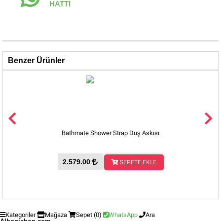
HATTI
Benzer Ürünler
Bathmate Shower Strap Duş Askısı
Bathm
2.579.00
SEPETE EKLE
Kategoriler
Mağaza
Sepet
(0)
WhatsApp
Ara