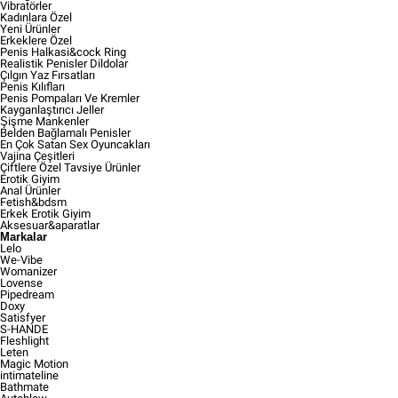
Vibratörler
Kadınlara Özel
Yeni Ürünler
Erkeklere Özel
Penis Halkasi&cock Ring
Realistik Penisler Dildolar
Çılgın Yaz Fırsatları
Penis Kılıfları
Penis Pompaları Ve Kremler
Kayganlaştırıcı Jeller
Şişme Mankenler
Belden Bağlamalı Penisler
En Çok Satan Sex Oyuncakları
Vajina Çeşitleri
Çiftlere Özel Tavsiye Ürünler
Erotik Giyim
Anal Ürünler
Fetish&bdsm
Erkek Erotik Giyim
Aksesuar&aparatlar
Markalar
Lelo
We-Vibe
Womanizer
Lovense
Pipedream
Doxy
Satisfyer
S-HANDE
Fleshlight
Leten
Magic Motion
intimateline
Bathmate