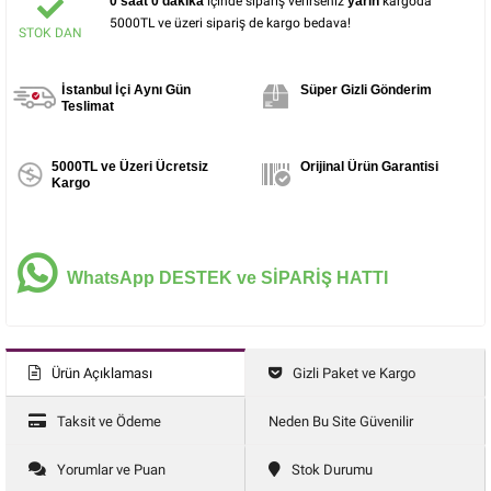
0 saat 0 dakika
içinde sipariş verirseniz
yarın
kargoda
5000TL ve üzeri sipariş de kargo bedava!
STOK DAN
İstanbul İçi Aynı Gün
Süper Gizli Gönderim
Teslimat
5000TL ve Üzeri Ücretsiz
Orijinal Ürün Garantisi
Kargo
WhatsApp DESTEK ve SİPARİŞ HATTI
Ürün Açıklaması
Gizli Paket ve Kargo
Taksit ve Ödeme
Neden Bu Site Güvenilir
Yorumlar ve Puan
Stok Durumu