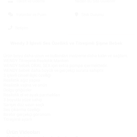
Taksit ve Ödeme
Neden Bu Site Güvenilir
Yorumlar ve Puan
Stok Durumu
İletişim
Wendy 3 İşlevli Ses Özellikli ve Titreşimli Şişme Bebek
Ürün boyu daha uzun ve kullanılan malzeme daha kalın ve sağlam.
WENDY Titreşimli Realistik Manken
WENDY bebek ORAL SEX için extra pompa içermektedir.
WENDY bebek daha büyük ve gerçekçi surata sahiptir.
3 işlevli cinsel ilişki özelliği
Realistik ağız yapısı
Realistik vajina ve anüs
Dolgu göğüsler
Realistik el ve ayak parmakları
3 boyutlu yüze sahip
Sarışın düz uzun saçlı
Ses çıkarma özelliği
Birebir gerçekçi görünüm
Titreşimli ayarlı
Ürün Videoları