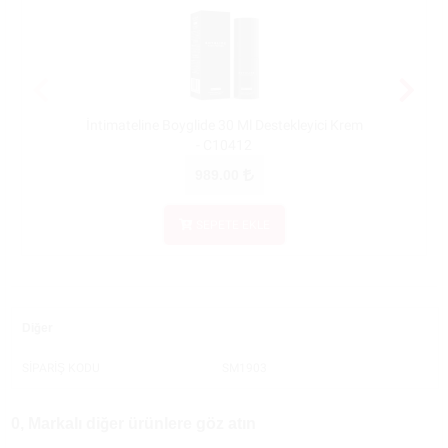
İntimateline Boyglide 30 Ml Destekleyici Krem
İnt
- C10412
K
989.00
SEPETE EKLE
Diğer
SİPARİŞ KODU
SM1903
0, Markalı diğer ürünlere göz atın