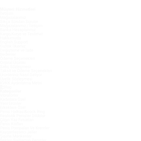
Müşteri Hizmetleri
İletişim
Mağazalarımız
Sıkça Sorulan Sorular
Mağazalarımız / İletişim
Banka Hesaplarımız
Kargo,Kurye ve Teslimat
Hakkımızda
English Support
Gizlilik İlkemiz
Değiştirme ve İade
Bedenler
Ödeme Seçenekleri
Orijinal Ürünler
Satış Sözleşmesi
Taksit ve Ödeme Seçenekleri
Ürünleriniz Nasıl Geliyor
Üyelik Sözleşmesi
KVKK Aydınlatma Metni
Blog
Kategoriler
Vibratörler
Kadınlara Özel
Yeni Ürünler
Erkeklere Özel
Penis Halkasi&cock Ring
Realistik Penisler Dildolar
Çılgın Yaz Fırsatları
Penis Kılıfları
Penis Pompaları Ve Kremler
Kayganlaştırıcı Jeller
Şişme Mankenler
Belden Bağlamalı Penisler