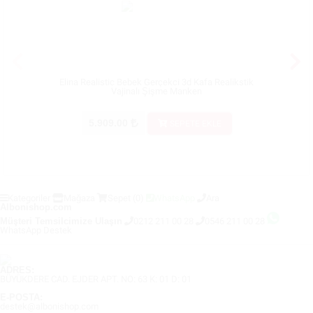
Elina Realistic Bebek Gerçekci 3d Kafa Realikstik
Monica 
Vajinalı Şişme Manken
5.909.00
SEPETE EKLE
Kategoriler
Mağaza
Sepet
(0)
WhatsApp
Ara
Albonishop.com
Müşteri Temsilcimize Ulaşın
0212 211 00 28
0546 211 00 28
WhatsApp Destek
ADRES:
BÜYÜKDERE CAD. EJDER APT. NO: 63 K: 01 D: 01
E-POSTA:
destek@albonishop.com