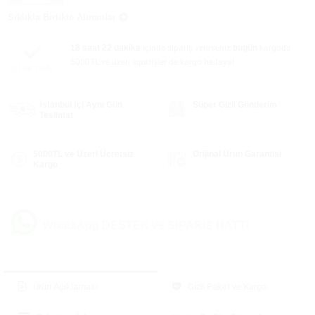
Sıklıkla Birlikte Alınanlar
18 saat 22 dakika
içinde sipariş verirseniz
bugün
kargoda
5000TL ve üzeri siparişler de kargo bedava!
STOK DAN
İstanbul İçi Aynı Gün
Süper Gizli Gönderim
Teslimat
5000TL ve Üzeri Ücretsiz
Orijinal Ürün Garantisi
Kargo
WhatsApp DESTEK ve SİPARİŞ HATTI
Ürün Açıklaması
Gizli Paket ve Kargo