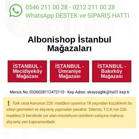
0546 211 00 28 - 0212 211 00 28
WhatsApp DESTEK ve SİPARİŞ HATTI
Albonishop İstanbul
Mağazaları
İSTANBUL -
İSTANBUL -
İSTANBUL -
Ürün Kodu:
SM1903
Mecidiyeköy
Ümraniye
Bakırköy
Mağazası
Mağazası
Mağazası
Yorumlar (1)
Yorum Yap
Mersis No: 0326028112472110 - Kep Adres:
ekaysaglik@hs01.kep.tr
9.319.00
KDV
Dahil
Türk ceza kanunun 226. maddesi uyarınca 18 yaşından küçüklerin bu
siteyi gezmeleri ve alışveriş yapmaları yasaktır. Sitemiz, T.C.K.'nın 226.
Havale ile %5
İndirimli Fiyat: 8.853.05
maddesi D bendinde yer alan müstehcen ürünlerin satışına mahsus
alışveriş yeri kapsamındadır.
SEPETE EKLE
Adet