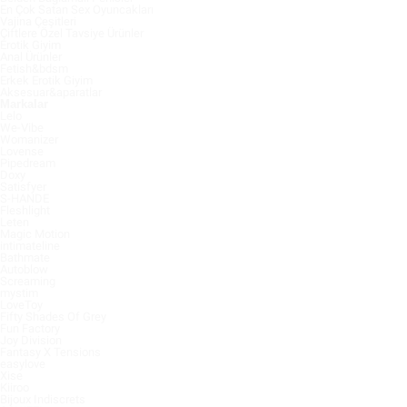
En Çok Satan Sex Oyuncakları
Vajina Çeşitleri
Çiftlere Özel Tavsiye Ürünler
Erotik Giyim
Anal Ürünler
Fetish&bdsm
Erkek Erotik Giyim
Aksesuar&aparatlar
Markalar
Lelo
We-Vibe
Womanizer
Lovense
Pipedream
Doxy
Satisfyer
S-HANDE
Fleshlight
Leten
Magic Motion
intimateline
Bathmate
Autoblow
Screaming
mystim
LoveToy
Fifty Shades Of Grey
Fun Factory
Joy Division
Fantasy X Tensions
easylove
Xise
Kiiroo
Bijoux Indiscrets