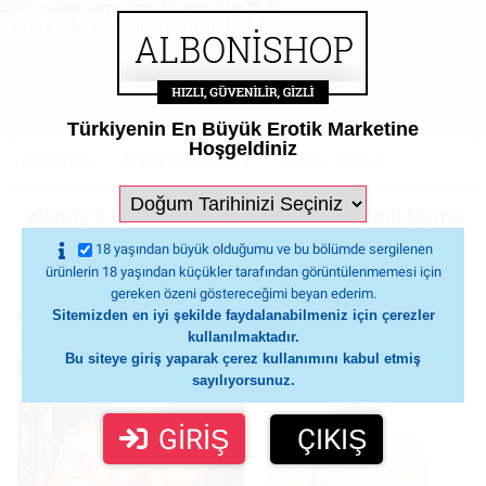
Albonishop.com - Hızlı, Güvenilir, Gizli
(0)
Türkiyenin En Büyük Erotik Marketine
Hoşgeldiniz
Anasayfa
Şişme Mankenler
Wendy 3 İşlevli Ses Özellikli 
Wendy 3 İşlevli Ses Özellikli ve Titreşimli Şişme
Bebek
18 yaşından büyük olduğumu ve bu bölümde sergilenen
ürünlerin 18 yaşından küçükler tarafından görüntülenmemesi için
gereken özeni göstereceğimi beyan ederim.
Sitemizden en iyi şekilde faydalanabilmeniz için çerezler
kullanılmaktadır.
Bu siteye giriş yaparak çerez kullanımını kabul etmiş
sayılıyorsunuz.
GİRİŞ
ÇIKIŞ