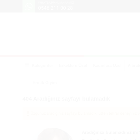
WHATSAPP NUMARAMIZ
0546 211 00 28
Kategoriler
Erkeklere Özel
Kadınlara Özel
Vibrat
Erotik Giyim
404 Aradığınız sayfayı bulamadık
Üzgünüz aradığınız sayfayı bulamadık lütfen tekrar deneyiniz ve
Aradığınızı bulamadınız mı 