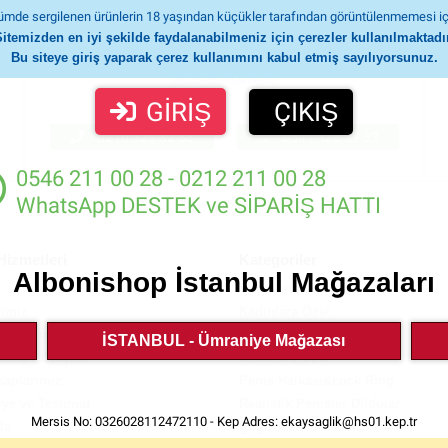
mde sergilenen ürünlerin 18 yaşından küçükler tarafından görüntülenmemesi iç
Ümraniye Sexshop Mağazası
İSTANBUL
Sitemizden en iyi şekilde faydalanabilmeniz için çerezler kullanılmaktadır
Bu siteye giriş yaparak çerez kullanımını kabul etmiş sayılıyorsunuz.
Atatürk Mah. Alemdağ Cad. Cici Sok. No: 2 K: 4 D: 10
C
KONUM BİLGİLERİ
GİRİŞ
ÇIKIŞ
0216 328 82 83
0541 328 82 83
0546 211 00 28 - 0212 211 00 28
WhatsApp DESTEK ve SİPARİŞ HATTI
Hizmetleri
Kategoriler
Albonishop İstanbul Mağazaları
Vibratörler
rımız
Kadınlara Özel
ulan Sorular
Yeni Ürünler
İSTANBUL - Ümraniye Mağazası
ımız / İletişim
Erkeklere Özel
saplarımız
Penis Halkasi&cock Ring
ye ve Teslimat
Realistik Penisler Dildolar
Mersis No: 0326028112472110 - Kep Adres:
ekaysaglik@hs01.kep.tr
da
Çılgın Yaz Fırsatları