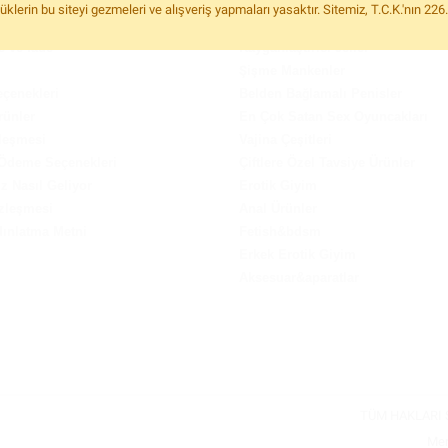
Support
Penis Kılıfları
rin bu siteyi gezmeleri ve alışveriş yapmaları yasaktır. Sitemiz, T.C.K.'nın 22
lkemiz
Penis Pompaları Ve Kremler
e ve İade
Kayganlaştırıcı Jeller
Şişme Mankenler
çenekleri
Belden Bağlamalı Penisler
rünler
En Çok Satan Sex Oyuncakları
leşmesi
Vajina Çeşitleri
 Ödeme Seçenekleri
Çiftlere Özel Tavsiye Ürünler
iz Nasıl Geliyor
Erotik Giyim
zleşmesi
Anal Ürünler
ınlatma Metni
Fetish&bdsm
Erkek Erotik Giyim
Aksesuar&aparatlar
TÜM HAKLARI S
Mer