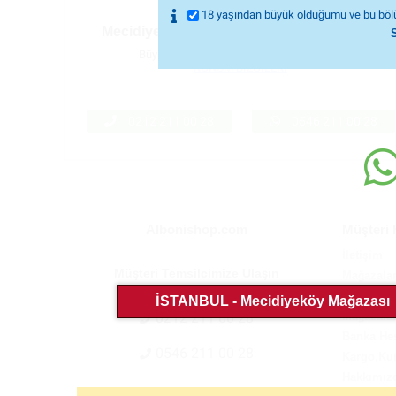
18 yaşından büyük olduğumu ve bu bölü
Mecidiyeköy Sexshop Mağazası
İSTANBUL
Büyükdere cad. Ejder Apt. No: 63 K: 1 D: 1
KONUM BİLGİLERİ
0212 211 00 28
0546 211 00 28
Albonishop.com
Müşteri 
İletişim
Müşteri Temsilcimize Ulaşın
Mağazala
Sıkça Sor
İSTANBUL - Mecidiyeköy Mağazası
0212 211 00 28
Mağazalar
Banka He
0546 211 00 28
Kargo,Kur
Hakkımız