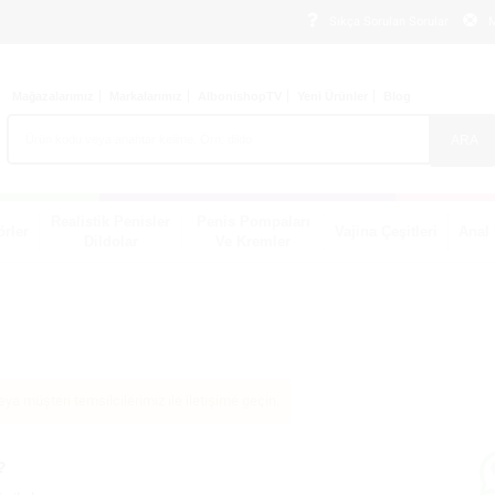
Sıkça Sorulan Sorular
M
Mağazalarımız
Markalarımız
AlbonishopTV
Yeni Ürünler
Blog
ARA
Realistik Penisler
Penis Pompaları
örler
Vajina Çeşitleri
Anal 
Dildolar
Ve Kremler
ya müşteri temsilcilerimiz ile iletişime geçin.
?