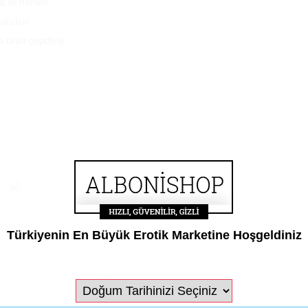
iz ile hemen
oruları
a ürün çeşidiyle
Türkiyenin En Büyük Erotik Marketine Hoşgeldiniz