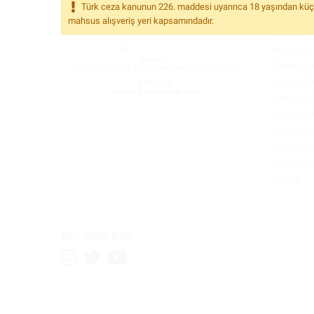
WhatsApp Destek
English 
Türk ceza kanunun 226. maddesi uyarınca 18 yaşından küçükle
Gizlilik İ
mahsus alışveriş yeri kapsamındadır.
Değiştirm
Bedenler
ADRES:
Ödeme Se
BÜYÜKDERE CAD. EJDER APT. NO: 63 K: 01 D: 01
Orijinal Ü
E-POSTA:
destek@albonishop.com
Satış Söz
Taksit ve
Ürünlerin
Üyelik Sö
KVKK Ayd
Blog
Bizi Takip Edin