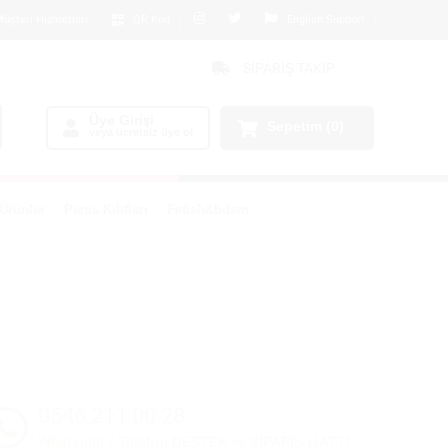
üşteri Hizmetleri
QR Kod
English Support
SİPARİŞ TAKİP
Üye Girişi
Sepetim
(0)
veya ücretsiz üye ol
Ürünler
Penis Kılıfları
Fetish&bdsm
0546 211 00 28
Whatsapp / Telefon DESTEK ve SİPARİŞ HATTI