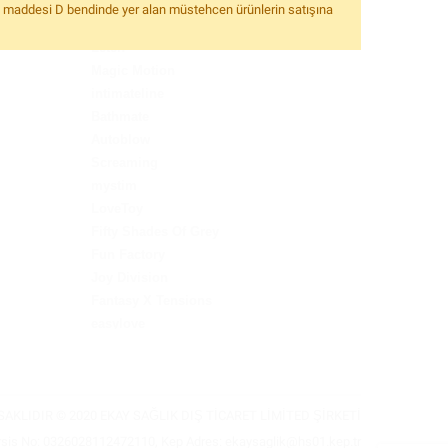
S-HANDE
6. maddesi D bendinde yer alan müstehcen ürünlerin satışına
Fleshlight
Leten
Magic Motion
intimateline
Bathmate
Autoblow
Screaming
mystim
LoveToy
Fifty Shades Of Grey
Fun Factory
Joy Division
Fantasy X Tensions
easylove
Xise
Kiiroo
Bijoux Indiscrets
AKLIDIR © 2020 EKAY SAĞLIK DIŞ TİCARET LİMİTED ŞİRKETİ
SQWEEL
Fetish Fantasy
sis No: 0326028112472110, Kep Adres:
ekaysaglik@hs01.kep.tr