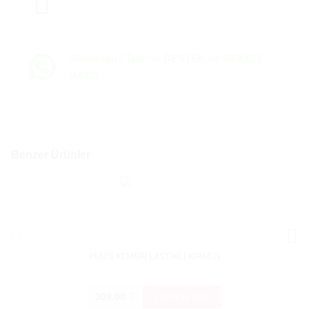
Whatsapp / Telefon DESTEK ve SİPARİŞ
HATTI
Benzer Ürünler
PENİS KEMERİ LASTİKLİ KIRMIZI
Lovense
309.00
SEPETE EKLE