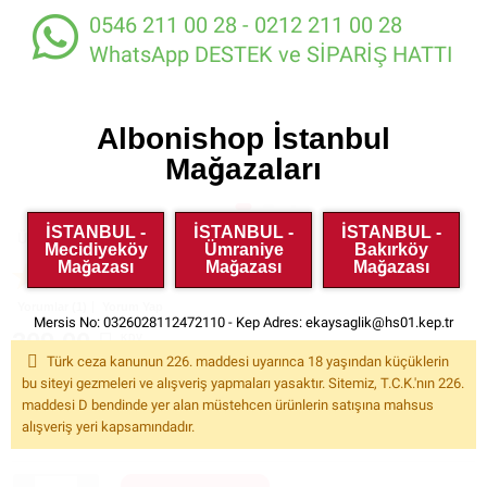
0546 211 00 28 - 0212 211 00 28
WhatsApp DESTEK ve SİPARİŞ HATTI
Albonishop İstanbul
Mağazaları
İSTANBUL -
İSTANBUL -
İSTANBUL -
Ürün Kodu:
KMR004
Mecidiyeköy
Ümraniye
Bakırköy
Mağazası
Mağazası
Mağazası
Yorumlar (1)
Yorum Yap
Mersis No: 0326028112472110 - Kep Adres:
ekaysaglik@hs01.kep.tr
309.00
KDV
Dahil
Türk ceza kanunun 226. maddesi uyarınca 18 yaşından küçüklerin
bu siteyi gezmeleri ve alışveriş yapmaları yasaktır. Sitemiz, T.C.K.'nın 226.
maddesi D bendinde yer alan müstehcen ürünlerin satışına mahsus
Tüm Kartlara 12 Aya Varan Taksit İmkanı
Taksit Tablosu
alışveriş yeri kapsamındadır.
Havale ile %5
İndirimli Fiyat: 293.55