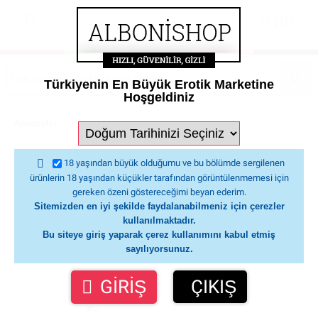
(0)
Türkiyenin En Büyük Erotik Marketine
Hoşgeldiniz
Anasayfa
Çiftlere Özel
PENİS KEMERİ LASTİKLİ KIRMIZI
PENİS KEMERİ LASTİKLİ KIRMIZI
18 yaşından büyük olduğumu ve bu bölümde sergilenen
ürünlerin 18 yaşından küçükler tarafından görüntülenmemesi için
gereken özeni göstereceğimi beyan ederim.
Sitemizden en iyi şekilde faydalanabilmeniz için çerezler
kullanılmaktadır.
Bu siteye giriş yaparak çerez kullanımını kabul etmiş
sayılıyorsunuz.
GİRİŞ
ÇIKIŞ