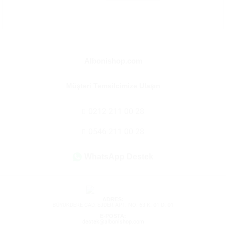
Albonishop.com
Müşteri Temsilcimize Ulaşın
0212 211 00 28
0546 211 00 28
WhatsApp Destek
ADRES:
BÜYÜKDERE CAD. EJDER APT. NO: 63 K: 01 D: 01
E-POSTA:
destek@albonishop.com