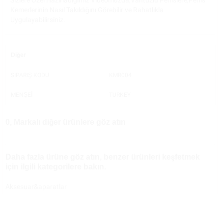
Sizlere Özel Hazırladığımız Videomuzda,Vantuzlu Penislere,Penis
Kemerlerinin Nasıl Takıldığını Görebilir ve Rahatlıkla
Uygulayabilirsiniz.
Diğer
SİPARİŞ KODU
KMR004
MENŞEİ
TURKEY
0, Markalı diğer ürünlere göz atın
Daha fazla ürüne göz atın, benzer ürünleri keşfetmek
için ilgili kategorilere bakın.
Aksesuar&aparatlar