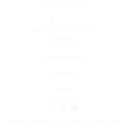
WhatsApp Destek
ADRES:
BÜYÜKDERE CAD. EJDER APT. NO: 63 K: 01 D: 01
E-POSTA:
destek@albonishop.com
Müşteri Hizmetleri
Kategoriler
Markalar
Bizi Takip Edin
TÜM HAKLARI SAKLIDIR © 2020 EKAY SAĞLIK DIŞ TİCARET LİMİTED
ŞİRKETİ