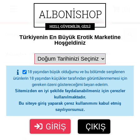
(0)
Türkiyenin En Büyük Erotik Marketine
Hoşgeldiniz
Anasayfa
Vajina Çeşitleri
Kiiroo Feel Ashley Barbie Strok
Kiiroo Feel Ashley Barbie Stroker Vajina
18 yaşından büyük olduğumu ve bu bölümde sergilenen
Mastürbatör
ürünlerin 18 yaşından küçükler tarafından görüntülenmemesi için
gereken özeni göstereceğimi beyan ederim.
Sitemizden en iyi şekilde faydalanabilmeniz için çerezler
kullanılmaktadır.
Bu siteye giriş yaparak çerez kullanımını kabul etmiş
sayılıyorsunuz.
GİRİŞ
ÇIKIŞ