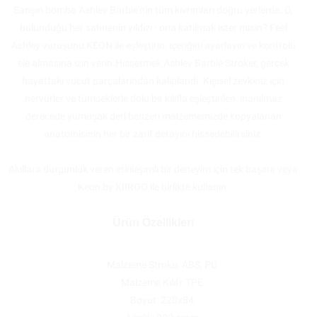
Sarışın bomba Ashley Barbie'nin tüm kıvrımları doğru yerlerde. O,
bulunduğu her sahnenin yıldızı - ona katılmak ister misin? Feel
Ashley vuruşunu KEON ile eşleştirin, içeriğini ayarlayın ve kontrolü
ele almasına izin verin.Hissetmek Ashley Barbie Stroker, gerçek
hayattaki vücut parçalarından kalıplandı. Kişisel zevkiniz için
nervürler ve tümseklerle dolu bir kılıfla eşleştirilen, inanılmaz
derecede yumuşak deri benzeri malzememizde kopyalanan
anatomisinin her bir zarif detayını hissedebilirsiniz.
Akıllara durgunluk veren etkileşimli bir deneyim için tek başına veya
Keon by KIIROO ile birlikte kullanın.
Ürün Özellikleri
Malzeme Stroku: ABS, PC
Malzeme Kılıfı: TPE
Boyut: 220x84