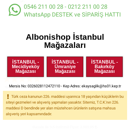
0546 211 00 28 - 0212 211 00 28
WhatsApp DESTEK ve SİPARİŞ HATTI
Albonishop İstanbul
Mağazaları
İSTANBUL -
İSTANBUL -
İSTANBUL -
Mecidiyeköy
Ümraniye
Bakırköy
Ürün Kodu:
YV20038
Mağazası
Mağazası
Mağazası
Mersis No: 0326028112472110 - Kep Adres:
ekaysaglik@hs01.kep.tr
Yorumlar (1)
Yorum Yap
Türk ceza kanunun 226. maddesi uyarınca 18 yaşından küçüklerin bu
İndirimsiz Fiyatı:
5579
%25
siteyi gezmeleri ve alışveriş yapmaları yasaktır. Sitemiz, T.C.K.'nın 226.
Kazancınız: 1.380.00
maddesi D bendinde yer alan müstehcen ürünlerin satışına mahsus
4.199.00
indirim
KDV
Dahil
alışveriş yeri kapsamındadır.
Havale ile %5
İndirimli Fiyat: 3.989.05