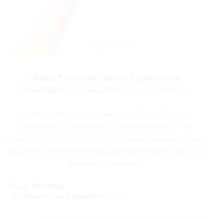
"Kııroo Feel Ashley Barbie Stroker Vajina
Ürününü Neden Tercih Etmelisiniz
Mastürbatör"
Hissetmek Ashley Barbie Stroker, gerçek hayattaki vücut
parçalarından kalıplandı. Kişisel zevkiniz için nervürler ve
tümseklerle dolu bir kılıfla eşleştirilen, inanılmaz derecede yumuşak
deri benzeri malzememizde kopyalanan anatomisinin her bir zarif
detayını hissedebilirsiniz.
Ürün Videoları
Ürünleriniz nasıl paketleniyor ?