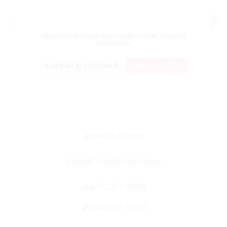
Hosokawa Realistik Suni Vajina ve Anüs Titreşimli
Sex T
Mastürbatör
1.389.00
1.097.00
56
SEPETE EKLE
Albonishop.com
Müşteri Temsilcimize Ulaşın
0212 211 00 28
0546 211 00 28