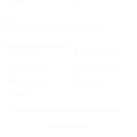
Kargo
WhatsApp DESTEK ve SİPARİŞ HATTI
Ürün Açıklaması
Gizli Paket ve Kargo
Taksit ve Ödeme
Neden Bu Site Güvenilir
Yorumlar ve Puan
Stok Durumu
İletişim
Kııroo Feel Ashley Barbie Stroker Vajina Mastürbatör
Ürün Açıklaması