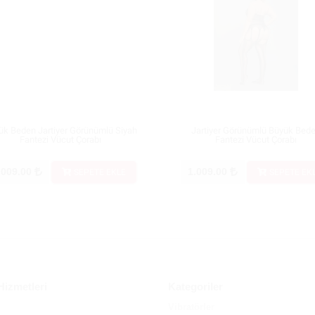
ük Beden Jartiyer Görünümlü Siyah
Jartiyer Görünümlü Büyük Bed
Fantezi Vücut Çorabı
Fantezi Vücut Çorabı
.009.00
1.009.00
SEPETE EKLE
SEPETE EK
Hizmetleri
Kategoriler
Vibratörler