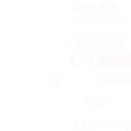
1.009.00
KDV
Dahil
Havale ile %5
İndirimli Fiyat: 958.5
Sıklıkla Birlikte Alınanlar
SEPETE E
Adet
14 saat 48 dakika
içi
5000TL ve üzeri sipari
STOK DAN
İstanbul İçi Aynı
Gün Teslimat
0546 211 00 2