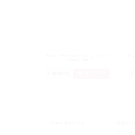
Büyük Beden Siyah İp Detaylı Fantezi
Büy
Vücut Çorabı
1.009.00
1
SEPETE EKLE
Albonishop.com
Müşteri 
İletişim