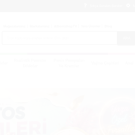
Sıkça Sorulan Sorular
M
Mağazalarımız
Markalarımız
AlbonishopTV
Yeni Ürünler
Blog
ARA
Realistik Penisler
Penis Pompaları
örler
Vajina Çeşitleri
Anal 
Dildolar
Ve Kremler