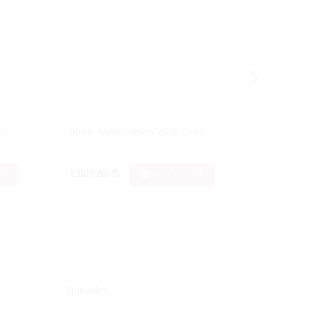
en
Büyük Beden Fantezi Vücut Çorabı
Fantezi Vüc
1.009.00
1.009.00
LE
SEPETE EKLE
Markalar
Lelo