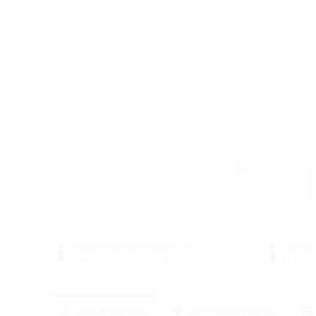
İstanbul/Mecidiyeköy Mağazası
Var
İstanbul
Mağaza İletişim ve Konum Bilgisi
Mağaza İl
Ürün Açıklaması
Gizli Paket ve Kargo