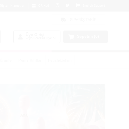
üşteri Hizmetleri
QR Kod
English Support
SİPARİŞ TAKİP
Üye Girişi
Sepetim
(0)
veya ücretsiz üye ol
Ürünler
Penis Kılıfları
Fetish&bdsm