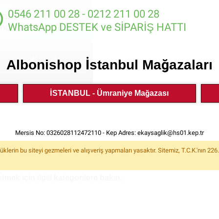
0546 211 00 28 - 0212 211 00 28
WhatsApp DESTEK ve SİPARİŞ HATTI
Albonishop İstanbul Mağazaları
ığımız videoyu izleyebilirsiniz
İSTANBUL - Ümraniye Mağazası
Mersis No: 0326028112472110 - Kep Adres:
ekaysaglik@hs01.kep.tr
rin bu siteyi gezmeleri ve alışveriş yapmaları yasaktır. Sitemiz, T.C.K.'nın 22
mek için ilgili kategorilere bakın.