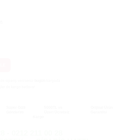
5
KLE
nde sipariş verirseniz
bugün
kargoda
şler de kargo bedava!
Süper Gizli
5000TL ve
Orijinal Ürün
Gönderim
Üzeri Ücretsiz
Garantisi
Kargo
8 - 0212 211 00 28