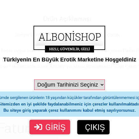
Ürün Açıklaması
Jartiyer Görünümlü Büyük Beden Fantezi Vücut Çorabı
8 Beden Uygundur L-XL 40 ,42 Bedene Uygundur Beden Seçerken Dikkat Edi
erişli olmayan ürünler (İç çamaşırı, mayo, hijyenik durumu hassas olan ürün
Türkiyenin En Büyük Erotik Marketine Hoşgeldiniz
 Paketlerinizde ürünle ilgili bilgi yer almaz Siparişleriniz Hediye Paketi Y
mde sergilenen ürünlerin 18 yaşından küçükler tarafından görüntülenmemesi iç
Sitemizden en iyi şekilde faydalanabilmeniz için çerezler kullanılmaktadır
Bu siteye giriş yaparak çerez kullanımını kabul etmiş sayılıyorsunuz.
GİRİŞ
ÇIKIŞ