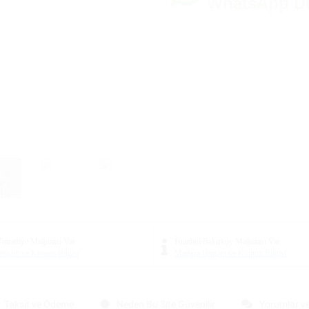
WhatsApp D
/Ümraniye Mağazası
Var
İstanbul/Bakırköy Mağazası
Var
etişim ve Konum Bilgisi
Mağaza İletişim ve Konum Bilgisi
Taksit ve Ödeme
Neden Bu Site Güvenilir
Yorumlar v