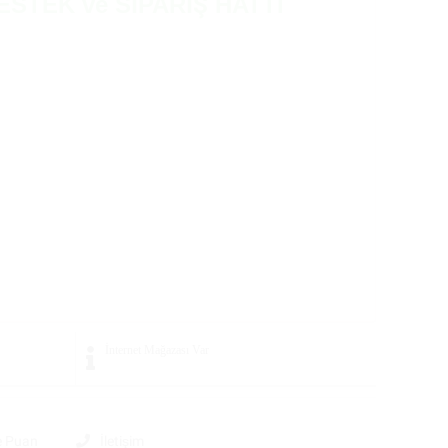
ESTEK ve SİPARİŞ HATTI
İnternet Mağazası
Var
e Puan
İletişim