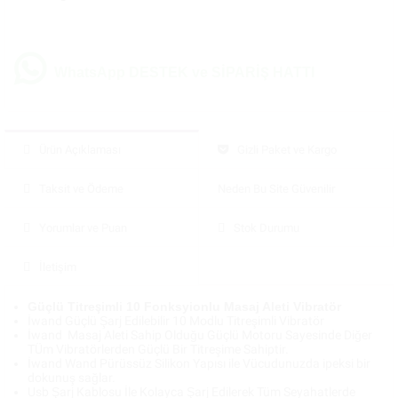
WhatsApp DESTEK ve SİPARİŞ HATTI
Ürün Açıklaması
Gizli Paket ve Kargo
Taksit ve Ödeme
Neden Bu Site Güvenilir
Yorumlar ve Puan
Stok Durumu
İletişim
Güçlü Titreşimli 10 Fonksyionlu Masaj Aleti Vibratör
İwand Güçlü Şarj Edilebilir 10 Modlu Titreşimli Vibratör
İwand Masaj Aleti Sahip Olduğu Güçlü Motoru Sayesinde Diğer
TÜm Vibratörlerden Güçlü Bir Titreşime Sahiptir.
İwand Wand Pürüssüz Silikon Yapısı ile Vücudunuzda ipeksi bir
dokunuş sağlar.
Usb Şarj Kablosu İle Kolayca Şarj Edilerek Tüm Seyahatlerde