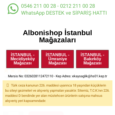
0546 211 00 28 - 0212 211 00 28
WhatsApp DESTEK ve SİPARİŞ HATTI
Albonishop İstanbul
Mağazaları
İSTANBUL -
İSTANBUL -
İSTANBUL -
Mecidiyeköy
Ümraniye
Bakırköy
Ürün Kodu:
MSG016
Mağazası
Mağazası
Mağazası
Mersis No: 0326028112472110 - Kep Adres:
ekaysaglik@hs01.kep.tr
Yorumlar (4)
Yorum Yap
2.039.00
KDV
Türk ceza kanunun 226. maddesi uyarınca 18 yaşından küçüklerin
Dahil
bu siteyi gezmeleri ve alışveriş yapmaları yasaktır. Sitemiz, T.C.K.'nın 226.
maddesi D bendinde yer alan müstehcen ürünlerin satışına mahsus
Havale ile %5
İndirimli Fiyat: 1.937.05
alışveriş yeri kapsamındadır.