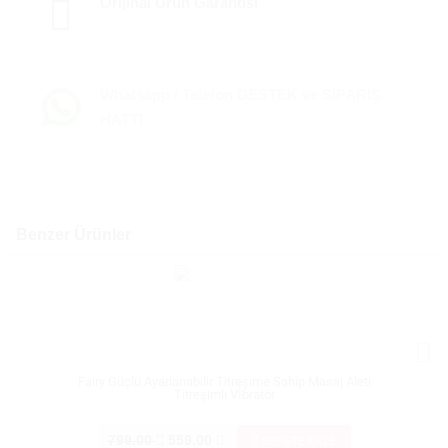
Orijinal Ürün Garantisi
Whatsapp / Telefon DESTEK ve SİPARİŞ
HATTI
Benzer Ürünler
Fairy Güçlü Ayarlanabilir Titreşime Sahip Masaj Aleti
İwand 
Titreşimli Vİbratör
799.00
559.00
SEPETE EKLE