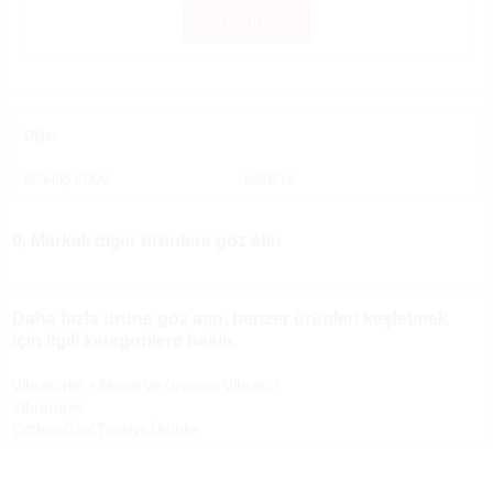
SEPETE EKLE
Diğer
SİPARİŞ KODU
MSG016
0, Markalı diğer ürünlere göz atın
Daha fazla ürüne göz atın, benzer ürünleri keşfetmek
için ilgili kategorilere bakın.
Vibratörler
>
Masaj Ve Orgazm Vibratör
Vibratörler
Çiftlere Özel Tavsiye Ürünler