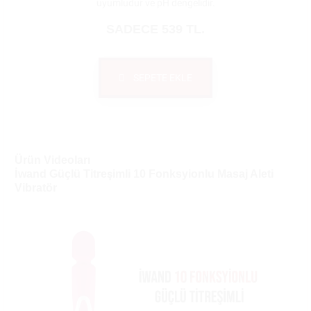
uyumludur ve pH dengelidir.
SADECE 539 TL.
SEPETE EKLE
Ürün Videoları
İwand Güçlü Titreşimli 10 Fonksyionlu Masaj Aleti
Vibratör