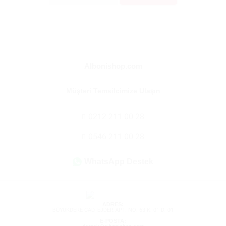
Albonishop.com
Müşteri Temsilcimize Ulaşın
0212 211 00 28
0546 211 00 28
WhatsApp Destek
ADRES:
BÜYÜKDERE CAD. EJDER APT. NO: 63 K: 01 D: 01
E-POSTA: