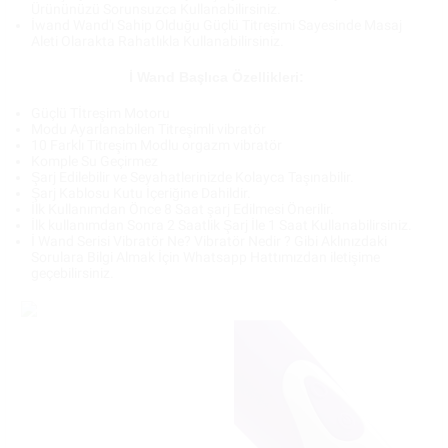
Ürününüzü Sorunsuzca Kullanabilirsiniz.
İwand Wand'ı Sahip Olduğu Güçlü Titreşimi Sayesinde Masaj
Aleti Olarakta Rahatlıkla Kullanabilirsiniz.
İ Wand Başlıca Özellikleri:
Güçlü Tİtreşim Motoru
Modu Ayarlanabilen Titreşimli vibratör
10 Farklı Titreşim Modlu orgazm vibratör
Komple Su Geçirmez
Şarj Edilebilir ve Seyahatlerinizde Kolayca Taşınabilir.
Şarj Kablosu Kutu İçeriğine Dahildir.
İlk Kullanımdan Önce 8 Saat şarj Edilmesi Önerilir.
İlk kullanımdan Sonra 2 Saatlik Şarj İle 1 Saat Kullanabilirsiniz.
İ Wand Serisi Vibratör Ne? Vibratör Nedir ? Gibi Aklınızdaki
Sorulara Bilgi Almak İçin Whatsapp Hattımızdan iletişime
geçebilirsiniz.