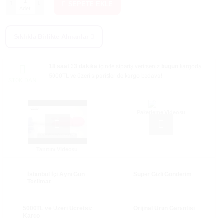
SEPETE EKLE
Adet
Sıklıkla Birlikte Alınanlar
18 saat 33 dakika
içinde sipariş verirseniz
bugün
kargoda
5000TL ve üzeri siparişler de kargo bedava!
STOK DAN
Paketleme Videosu
Tanıtım Videosu
İstanbul İçi Aynı Gün
Süper Gizli Gönderim
Teslimat
5000TL ve Üzeri Ücretsiz
Orijinal Ürün Garantisi
Kargo