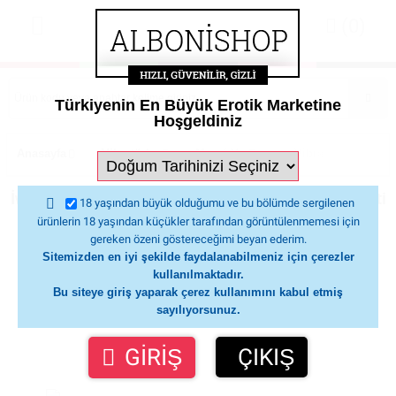
(0)
Türkiyenin En Büyük Erotik Marketine
Hoşgeldiniz
Anasayfa
Vibratörler
Masaj Ve Orgazm Vibratör
İwa
İwand Güçlü Titreşimli 10 Fonksyionlu Masaj Aleti
18 yaşından büyük olduğumu ve bu bölümde sergilenen
Vibratör
ürünlerin 18 yaşından küçükler tarafından görüntülenmemesi için
gereken özeni göstereceğimi beyan ederim.
Sitemizden en iyi şekilde faydalanabilmeniz için çerezler
kullanılmaktadır.
Bu siteye giriş yaparak çerez kullanımını kabul etmiş
sayılıyorsunuz.
GİRİŞ
ÇIKIŞ