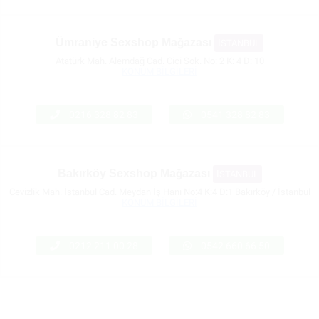
Ümraniye Sexshop Mağazası
İSTANBUL
Atatürk Mah. Alemdağ Cad. Cici Sok. No: 2 K: 4 D: 10
KONUM BİLGİLERİ
0216 328 82 83
0541 328 82 83
Bakırköy Sexshop Mağazası
İSTANBUL
Cevizlik Mah. İstanbul Cad. Meydan İş Hanı No:4 K:4 D:1 Bakırköy / İstanbul
KONUM BİLGİLERİ
0212 211 00 28
0542 660 66 50