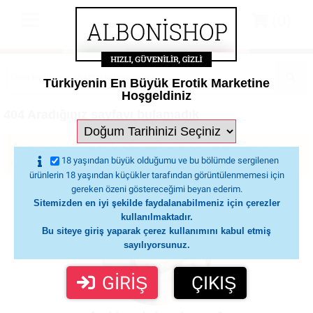
(0)
Türkiyenin En Büyük Erotik Marketine
Hoşgeldiniz
404 Aradığınız sayfayı bulamadık
Üzgünüz aradığınız sayfayı bulamadık lütfen tekrar deneyiniz veya
18 yaşından büyük olduğumu ve bu bölümde sergilenen
müşteri temsilcilerimiz ile iletişime geçin.
ürünlerin 18 yaşından küçükler tarafından görüntülenmemesi için
gereken özeni göstereceğimi beyan ederim.
Sitemizden en iyi şekilde faydalanabilmeniz için çerezler
kullanılmaktadır.
Bu siteye giriş yaparak çerez kullanımını kabul etmiş
sayılıyorsunuz.
GİRİŞ
ÇIKIŞ