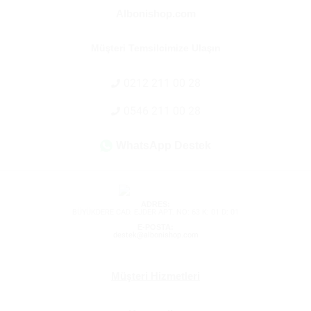
Albonishop.com
Müşteri Temsilcimize Ulaşın
0212 211 00 28
0546 211 00 28
WhatsApp Destek
ADRES:
BÜYÜKDERE CAD. EJDER APT. NO: 63 K: 01 D: 01
E-POSTA:
destek@albonishop.com
Müşteri Hizmetleri