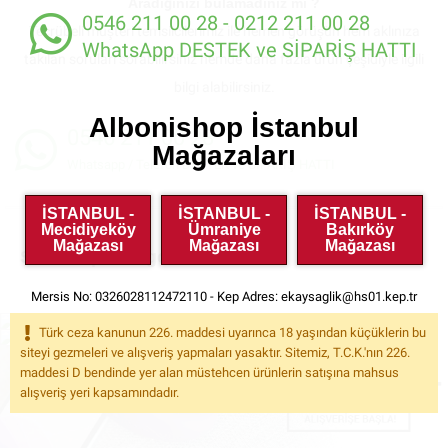
Aradığınızı bulamadınız mı ?
0546 211 00 28 - 0212 211 00 28
Tecrübeli müşteri temsilcilerimiz ile hemen görüşün hem aklınıza
WhatsApp DESTEK ve SİPARİŞ HATTI
takılan soruları sorabilirsiniz hemde daha fazla ürün çeşidiyle ilgili
bilgi alabilirsiniz.
Albonishop İstanbul
0546 211 00 28
Mağazaları
Whatsapp / Telefon DESTEK ve SİPARİŞ HATTI
İSTANBUL -
İSTANBUL -
İSTANBUL -
Mecidiyeköy
Ümraniye
Bakırköy
Mağazası
Mağazası
Mağazası
Sex Shop Kategorileri
Mersis No: 0326028112472110 - Kep Adres:
ekaysaglik@hs01.kep.tr
Türk ceza kanunun 226. maddesi uyarınca 18 yaşından küçüklerin bu
siteyi gezmeleri ve alışveriş yapmaları yasaktır. Sitemiz, T.C.K.'nın 226.
maddesi D bendinde yer alan müstehcen ürünlerin satışına mahsus
alışveriş yeri kapsamındadır.