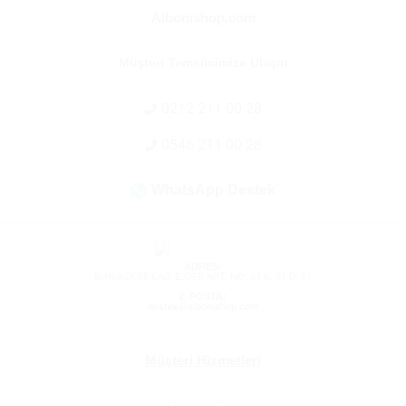
Albonishop.com
Müşteri Temsilcimize Ulaşın
0212 211 00 28
0546 211 00 28
WhatsApp Destek
ADRES:
BÜYÜKDERE CAD. EJDER APT. NO: 63 K: 01 D: 01
E-POSTA:
destek@albonishop.com
Müşteri Hizmetleri