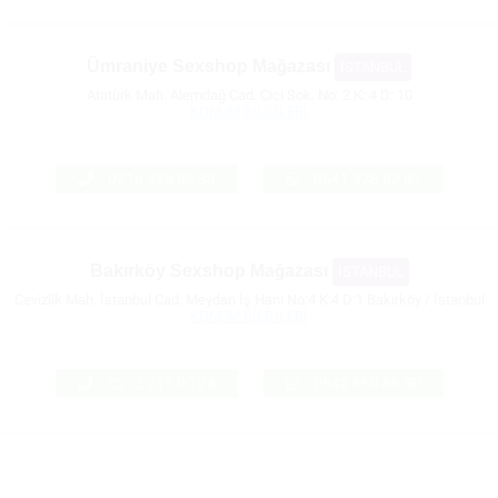
Ümraniye Sexshop Mağazası
İSTANBUL
Atatürk Mah. Alemdağ Cad. Cici Sok. No: 2 K: 4 D: 10
KONUM BİLGİLERİ
0216 328 82 83
0541 328 82 83
Bakırköy Sexshop Mağazası
İSTANBUL
Cevizlik Mah. İstanbul Cad. Meydan İş Hanı No:4 K:4 D:1 Bakırköy / İstanbul
KONUM BİLGİLERİ
0212 211 00 28
0542 660 66 50