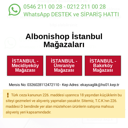
Aradığınızı bulamadınız mı ?
0546 211 00 28 - 0212 211 00 28
Tecrübeli müşteri temsilcilerimiz ile hemen görüşün hem aklınıza
WhatsApp DESTEK ve SİPARİŞ HATTI
takılan soruları sorabilirsiniz hemde daha fazla ürün çeşidiyle ilgili
bilgi alabilirsiniz.
Albonishop İstanbul
0546 211 00 28
Mağazaları
Whatsapp / Telefon DESTEK ve SİPARİŞ HATTI
İSTANBUL -
İSTANBUL -
İSTANBUL -
Mecidiyeköy
Ümraniye
Bakırköy
Mağazası
Mağazası
Mağazası
Sex Shop Kategorileri
Mersis No: 0326028112472110 - Kep Adres:
ekaysaglik@hs01.kep.tr
Türk ceza kanunun 226. maddesi uyarınca 18 yaşından küçüklerin bu
siteyi gezmeleri ve alışveriş yapmaları yasaktır. Sitemiz, T.C.K.'nın 226.
maddesi D bendinde yer alan müstehcen ürünlerin satışına mahsus
alışveriş yeri kapsamındadır.