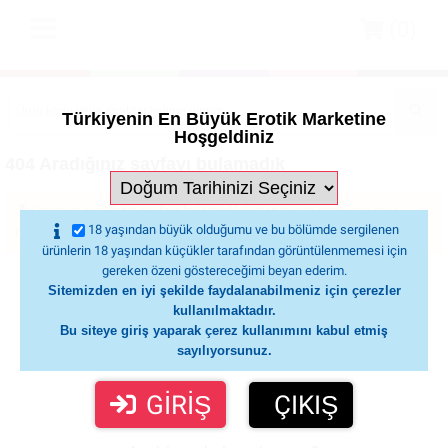
(0)
Türkiyenin En Büyük Erotik Marketine
Hoşgeldiniz
404 Aradığınız sayfayı bulamadık
Üzgünüz aradığınız sayfayı bulamadık lütfen tekrar deneyiniz veya
18 yaşından büyük olduğumu ve bu bölümde sergilenen
müşteri temsilcilerimiz ile iletişime geçin.
ürünlerin 18 yaşından küçükler tarafından görüntülenmemesi için
gereken özeni göstereceğimi beyan ederim.
Sitemizden en iyi şekilde faydalanabilmeniz için çerezler
kullanılmaktadır.
Bu siteye giriş yaparak çerez kullanımını kabul etmiş
sayılıyorsunuz.
GİRİŞ
ÇIKIŞ